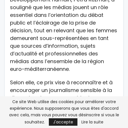
souligné que les médias jouent un rôle
essentiel dans l’orientation du débat
public et l’éclairage de la prise de
décision, tout en relevant que les femmes
demeurent sous-représentées en tant
que sources d’information, sujets
d’actualité et professionnelles des
médias dans l’ensemble de la région
euro-méditerranéenne.
Selon elle, ce prix vise à reconnaître et à
encourager un journalisme sensible à la
dimension de genre, capable de
Ce site Web utilise des cookies pour améliorer votre
promouvoir la diversité des voix, de
expérience. Nous supposerons que vous êtes d'accord
remettre en cause les récits
avec cela, mais vous pouvez vous désinscrire si vous le
préjudiciables et de renforcer la
souhaitez.
J'accepte
Lire la suite