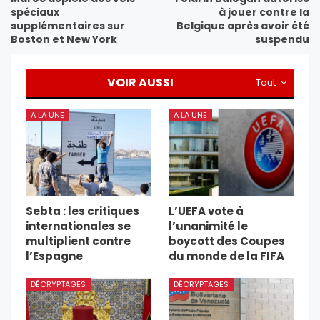
spéciaux
à jouer contre la
supplémentaires sur
Belgique après avoir été
Boston et New York
suspendu
VOIR AUSSI
Tout
A LA UNE
A LA UNE
Sebta : les critiques
L’UEFA vote à
internationales se
l’unanimité le
multiplient contre
boycott des Coupes
l’Espagne
du monde de la FIFA
DÉCRYPTAGES
DÉCRYPTAGES