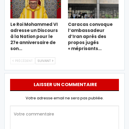
Le Roi Mohammed VI
Caracas convoque
adresse un Discours
l’ambassadeur
à la Nation pour le
d’Iran après des
27e anniversaire de
propos jugés
son…
« méprisants…
PRÉCÉDENT
SUIVANT
LAISSER UN COMMENTAIRE
Votre adresse email ne sera pas publiée.