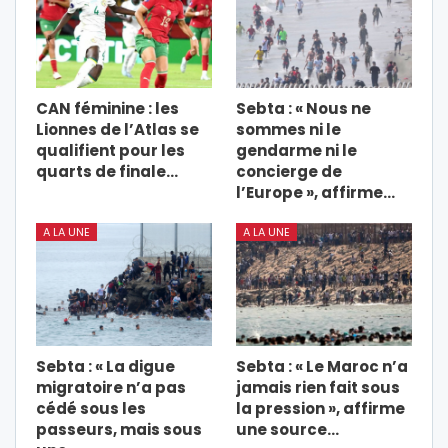
CAN féminine : les
Sebta : « Nous ne
Lionnes de l’Atlas se
sommes ni le
qualifient pour les
gendarme ni le
quarts de finale…
concierge de
l’Europe », affirme…
A LA UNE
A LA UNE
Sebta : « La digue
Sebta : « Le Maroc n’a
migratoire n’a pas
jamais rien fait sous
cédé sous les
la pression », affirme
passeurs, mais sous
une source…