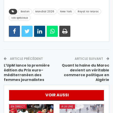
Boston
Mondial 2026
New York
Royal Air Maroc
vos spéciaux
ARTICLE PRÉCÉDENT
ARTICLE SUIVANT
L’UpM lance la première
Quant la haine du Maroc
édition du Prix euro-
devient un véritable
méditerranéen des
commerce politique en
femmes journalistes
Algérie
VOIR AUSSI
EN DIRECT
A LA UNE