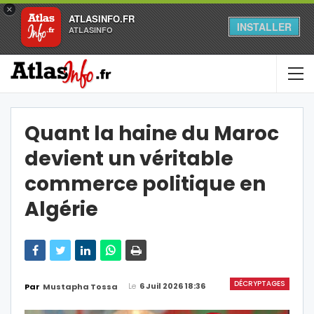
×
ATLASINFO.FR
INSTALLER
ATLASINFO
Quant la haine du Maroc
devient un véritable
commerce politique en
Algérie
DÉCRYPTAGES
Le
6 Juil 2026 18:36
Par
Mustapha Tossa