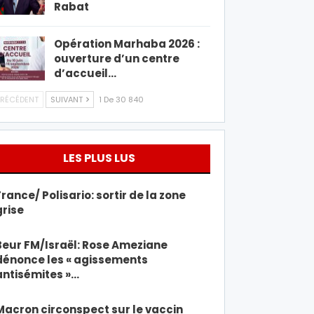
Rabat
Opération Marhaba 2026 :
ouverture d’un centre
d’accueil…
RÉCÉDENT
SUIVANT
1 De 30 840
LES PLUS LUS
France/ Polisario: sortir de la zone
grise
Beur FM/Israël: Rose Ameziane
dénonce les « agissements
antisémites »…
Macron circonspect sur le vaccin