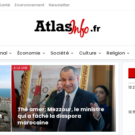
Santé
Environnement
Newsletter
onal
Économie
Société
Culture
Religion
A LA UNE
13:
Thé amer: Mezzour, le ministre
13:1
t
qui a fâché la diaspora
marocaine