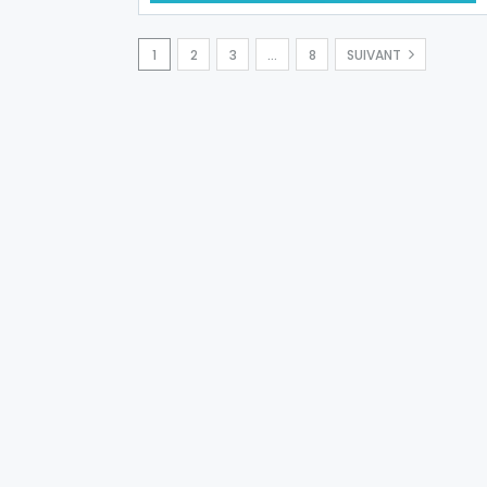
1
2
3
…
8
SUIVANT