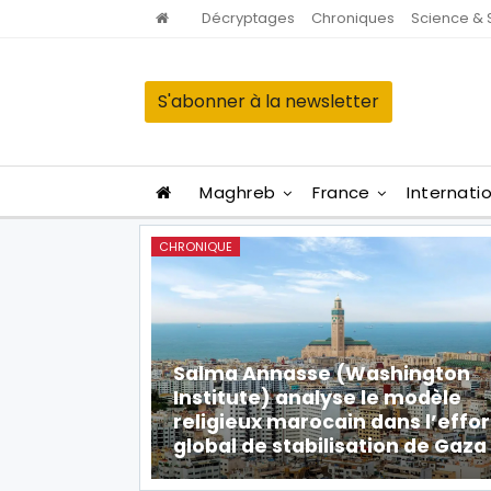
Décryptages
Chroniques
Science & 
S'abonner à la newsletter
Maghreb
France
Internati
CHRONIQUE
Salma Annasse (Washington
Institute) analyse le modèle
religieux marocain dans l’effor
global de stabilisation de Gaza