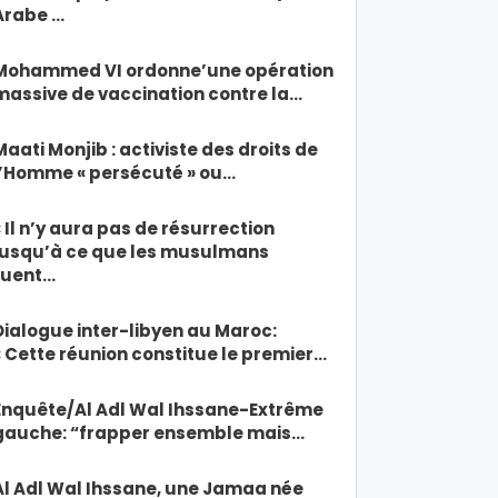
Arabe …
Mohammed VI ordonne’une opération
massive de vaccination contre la…
Maati Monjib : activiste des droits de
l’Homme « persécuté » ou…
« Il n’y aura pas de résurrection
jusqu’à ce que les musulmans
tuent…
Dialogue inter-libyen au Maroc:
« Cette réunion constitue le premier…
Enquête/Al Adl Wal Ihssane-Extrême
gauche: “frapper ensemble mais…
Al Adl Wal Ihssane, une Jamaa née