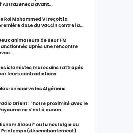
d’AstraZeneca avant…
Le Roi Mohammed VI reçoit la
première dose du vaccin contre la…
Deux animateurs de Beur FM
sanctionnés après une rencontre
avec…
Les islamistes marocains rattrapés
par leurs contradictions
Macron énerve les Algériens
Radio Orient : “notre proximité avec le
Royaume ne s’est à aucun…
Hicham Alaoui* ou la nostalgie du
« Printemps (désenchantement)