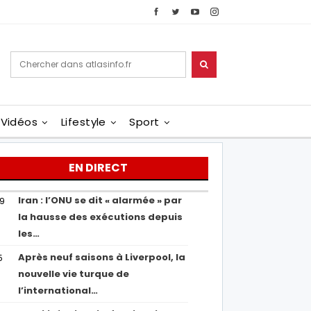
Vidéos
Lifestyle
Sport
EN DIRECT
Iran : l’ONU se dit « alarmée » par
29
la hausse des exécutions depuis
les…
Après neuf saisons à Liverpool, la
5
nouvelle vie turque de
l’international…