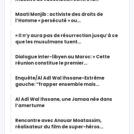
Maati Monjib : activiste des droits de
l’Homme « persécuté » ou…
« Il n’y aura pas de résurrection jusqu’à ce
que les musulmans tuent…
Dialogue inter-libyen au Maroc: « Cette
réunion constitue le premier…
Enquête/Al Adl Wal Ihssane-Extrême
gauche: “frapper ensemble mais…
Al Adl Wal Ihssane, une Jamaa née dans
l’amertume
Rencontre avec Anouar Moatassim,
réalisateur du film de super-héros…