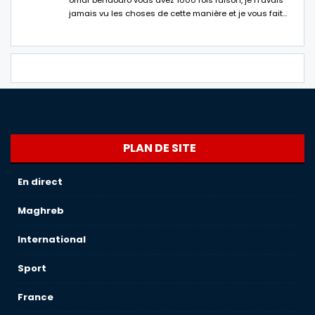
omar bendouro vous avez 1000 fois raison, je n'avais
jamais vu les choses de cette manière et je vous fait…
PLAN DE SITE
En direct
Maghreb
International
Sport
France