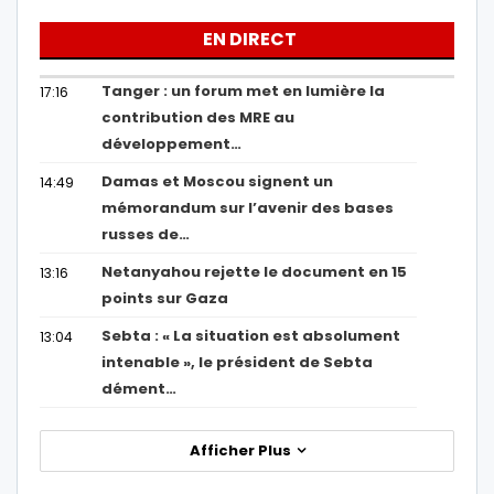
EN DIRECT
Tanger : un forum met en lumière la
17:16
contribution des MRE au
développement…
Damas et Moscou signent un
14:49
mémorandum sur l’avenir des bases
russes de…
Netanyahou rejette le document en 15
13:16
points sur Gaza
Sebta : « La situation est absolument
13:04
intenable », le président de Sebta
dément…
Afficher Plus