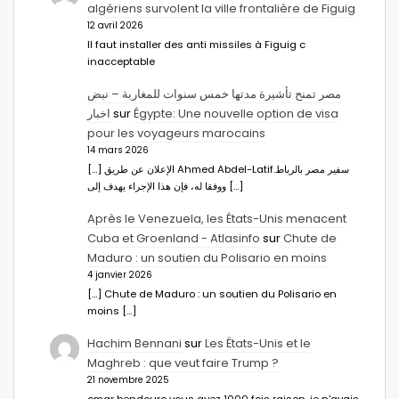
algériens survolent la ville frontalière de Figuig
12 avril 2026
Il faut installer des anti missiles à Figuig c
inacceptable
مصر تمنح تأشيرة مدتها خمس سنوات للمغاربة – نبض
اخبار
sur
Égypte: Une nouvelle option de visa
pour les voyageurs marocains
14 mars 2026
[…] الإعلان عن طريق Ahmed Abdel-Latifسفير مصر بالرباط.
ووفقا له، فإن هذا الإجراء يهدف إلى […]
Après le Venezuela, les États-Unis menacent
Cuba et Groenland - Atlasinfo
sur
Chute de
Maduro : un soutien du Polisario en moins
4 janvier 2026
[…] Chute de Maduro : un soutien du Polisario en
moins […]
Hachim Bennani
sur
Les États-Unis et le
Maghreb : que veut faire Trump ?
21 novembre 2025