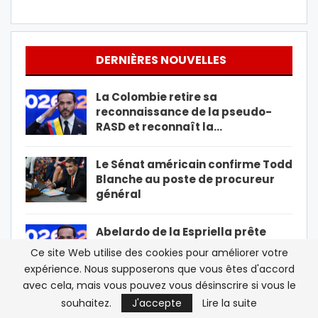
DERNIÈRES NOUVELLES
La Colombie retire sa
reconnaissance de la pseudo-
RASD et reconnaît la…
Le Sénat américain confirme Todd
Blanche au poste de procureur
général
Abelardo de la Espriella prête
serment comme nouveau
Ce site Web utilise des cookies pour améliorer votre
président de la…
expérience. Nous supposerons que vous êtes d'accord
avec cela, mais vous pouvez vous désinscrire si vous le
Sebta : l’Espagne rétablit des
souhaitez.
J'accepte
Lire la suite
contrôles aux frontières avec…