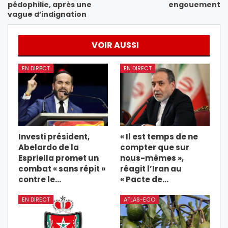
pédophilie, après une
engouement
vague d’indignation
VOIR AUSSI
EN DIRECT
EN DIRECT
Investi président,
« Il est temps de ne
Abelardo de la
compter que sur
Espriella promet un
nous-mêmes »,
combat « sans répit »
réagit l’Iran au
contre le…
« Pacte de…
EN DIRECT
ATLAS-ECO