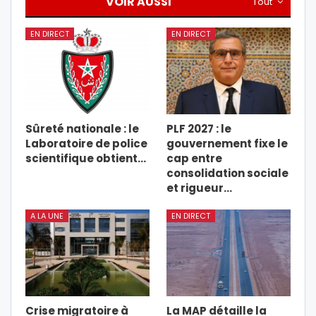
VOIR AUSSI
Tout
EN DIRECT
EN DIRECT
Sûreté nationale : le
PLF 2027 : le
Laboratoire de police
gouvernement fixe le
scientifique obtient…
cap entre
consolidation sociale
et rigueur…
A LA UNE
EN DIRECT
Crise migratoire à
La MAP détaille la