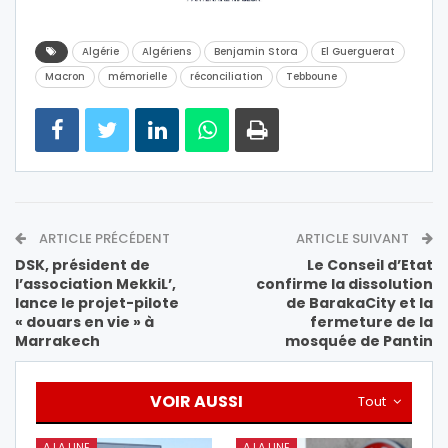
Algérie
Algériens
Benjamin Stora
El Guerguerat
Macron
mémorielle
réconciliation
Tebboune
ARTICLE PRÉCÉDENT
ARTICLE SUIVANT
DSK, président de
Le Conseil d’Etat
l’association MekkiL’,
confirme la dissolution
lance le projet-pilote
de BarakaCity et la
« douars en vie » à
fermeture de la
Marrakech
mosquée de Pantin
VOIR AUSSI
Tout
A LA UNE
A LA UNE