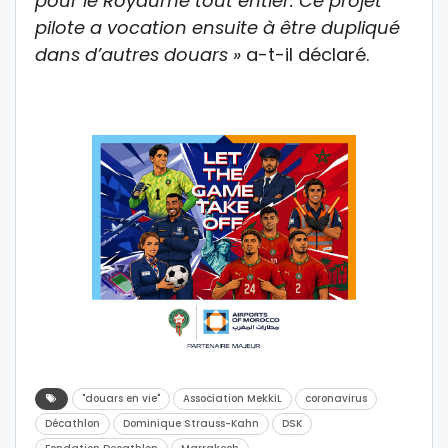
pour le Royaume tout entier. Ce projet
pilote a vocation ensuite à être dupliqué
dans d’autres douars
»
a-t-il déclaré.
"douars en vie"
Association MekkiL
coronavirus
Décathlon
Dominique Strauss-Kahn
DSK