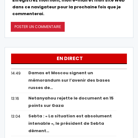
Enregistrez mon nom, mon e-mail et mon site Web
dans ce navigateur pour la prochaine fois que je
commenterai.
EN DIRECT
Damas et Moscou signent un
14:49
mémorandum sur l’avenir des bases
russes de…
Netanyahou rejette le document en 15
13:16
points sur Gaza
Sebta : « La situation est absolument
13:04
intenable », le président de Sebta
dément…