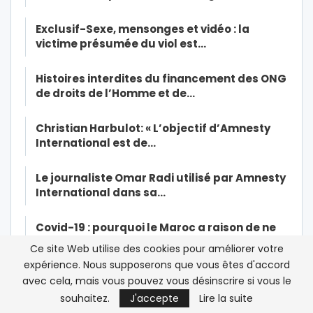
Exclusif-Sexe, mensonges et vidéo : la
victime présumée du viol est…
Histoires interdites du financement des ONG
de droits de l’Homme et de…
Christian Harbulot: « L’objectif d’Amnesty
International est de…
Le journaliste Omar Radi utilisé par Amnesty
International dans sa…
Covid-19 : pourquoi le Maroc a raison de ne
pas baisser la garde
Ce site Web utilise des cookies pour améliorer votre
expérience. Nous supposerons que vous êtes d'accord
Soutien médical du Maroc en Afrique : de la
avec cela, mais vous pouvez vous désinscrire si vous le
parole aux actes
souhaitez.
J'accepte
Lire la suite