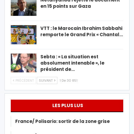
en 15 points sur Gaza
VTT : le Marocain Ibrahim Sabbahi
remporte le Grand Prix « Chantal…
Sebta : « La situation est
absolument intenable », le
président de…
PRÉCÉDENT
SUIVANT
1 De 30 851
LES PLUS LUS
France/ Polisario: sortir de la zone grise