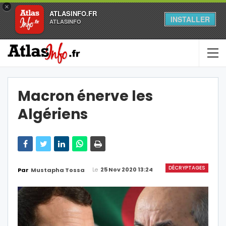
×
ATLASINFO.FR
INSTALLER
ATLASINFO
Macron énerve les
Algériens
DÉCRYPTAGES
Le
25 Nov 2020 13:24
Par
Mustapha Tossa