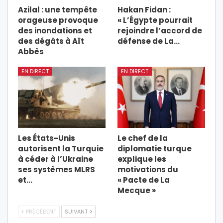
Azilal : une tempête
Hakan Fidan :
orageuse provoque
« L’Égypte pourrait
des inondations et
rejoindre l’accord de
des dégâts à Aït
défense de La…
Abbès
EN DIRECT
EN DIRECT
Les États-Unis
Le chef de la
autorisent la Turquie
diplomatie turque
à céder à l’Ukraine
explique les
ses systèmes MLRS
motivations du
et…
« Pacte de La
Mecque »
PRÉCÉDENT
SUIVANT