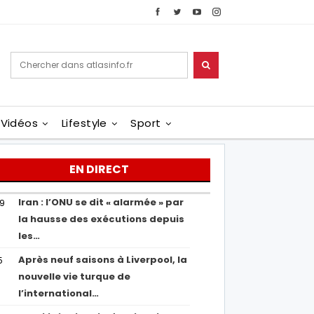
Vidéos
Lifestyle
Sport
EN DIRECT
Iran : l’ONU se dit « alarmée » par
29
la hausse des exécutions depuis
les…
Après neuf saisons à Liverpool, la
5
nouvelle vie turque de
l’international…