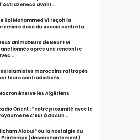
d’AstraZeneca avant…
Le Roi Mohammed VI reçoit la
première dose du vaccin contre la…
Deux animateurs de Beur FM
sanctionnés après une rencontre
avec…
Les islamistes marocains rattrapés
par leurs contradictions
Macron énerve les Algériens
Radio Orient : “notre proximité avec le
Royaume ne s’est à aucun…
Hicham Alaoui* ou la nostalgie du
« Printemps (désenchantement)