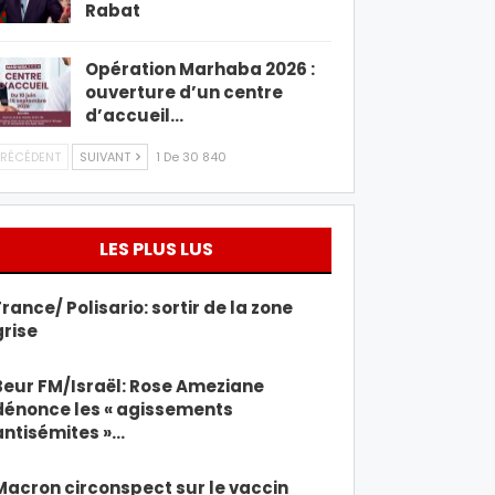
Rabat
Opération Marhaba 2026 :
ouverture d’un centre
d’accueil…
RÉCÉDENT
SUIVANT
1 De 30 840
LES PLUS LUS
France/ Polisario: sortir de la zone
grise
Beur FM/Israël: Rose Ameziane
dénonce les « agissements
antisémites »…
Macron circonspect sur le vaccin