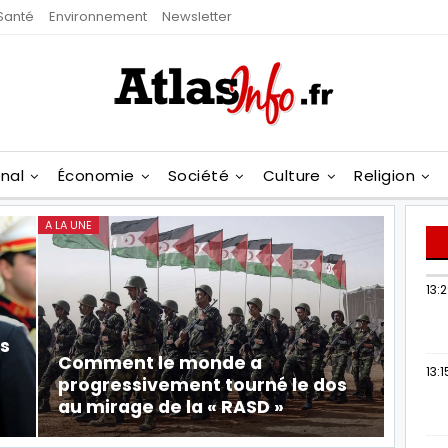
Santé
Environnement
Newsletter
onal
Économie
Société
Culture
Religion
A LA UNE
13:
s
Comment le monde a
13:1
progressivement tourné le dos
au mirage de la « RASD »