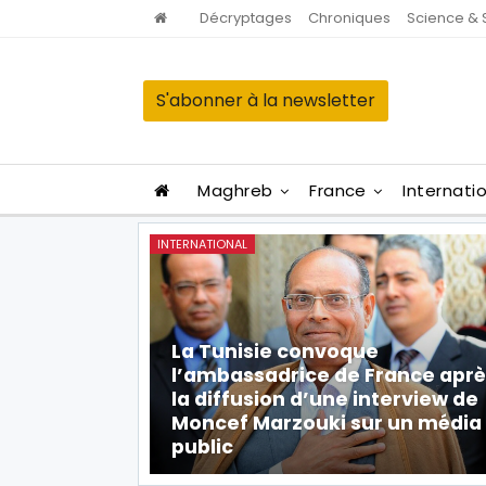
Décryptages
Chroniques
Science & 
S'abonner à la newsletter
Maghreb
France
Internati
INTERNATIONAL
La Tunisie convoque
l’ambassadrice de France aprè
la diffusion d’une interview de
Moncef Marzouki sur un média
public