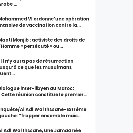
Arabe …
Mohammed VI ordonne’une opération
massive de vaccination contre la…
Maati Monjib : activiste des droits de
l’Homme « persécuté » ou…
« Il n’y aura pas de résurrection
jusqu’à ce que les musulmans
tuent…
Dialogue inter-libyen au Maroc:
« Cette réunion constitue le premier…
Enquête/Al Adl Wal Ihssane-Extrême
gauche: “frapper ensemble mais…
Al Adl Wal Ihssane, une Jamaa née