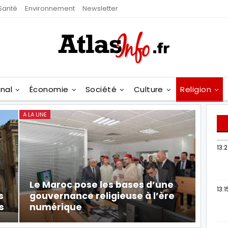
Santé
Environnement
Newsletter
onal
Économie
Société
Culture
Religion
A LA UNE
13:
Le Maroc pose les bases d’une
13:1
s
gouvernance religieuse à l’ère
s
numérique