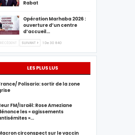
Rabat
Opération Marhaba 2026 :
ouverture d’un centre
d’accueil…
RÉCÉDENT
SUIVANT
1 De 30 840
LES PLUS LUS
France/ Polisario: sortir de la zone
grise
Beur FM/Israël: Rose Ameziane
dénonce les « agissements
antisémites »…
Macron circonspect sur le vaccin