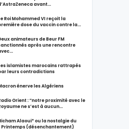
d’AstraZeneca avant…
Le Roi Mohammed VI reçoit la
première dose du vaccin contre la…
Deux animateurs de Beur FM
sanctionnés après une rencontre
avec…
Les islamistes marocains rattrapés
par leurs contradictions
Macron énerve les Algériens
Radio Orient : “notre proximité avec le
Royaume ne s’est à aucun…
Hicham Alaoui* ou la nostalgie du
« Printemps (désenchantement)