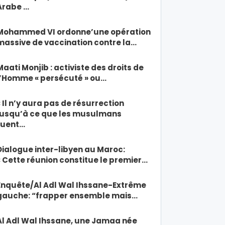
Arabe …
Mohammed VI ordonne’une opération
massive de vaccination contre la…
Maati Monjib : activiste des droits de
l’Homme « persécuté » ou…
« Il n’y aura pas de résurrection
jusqu’à ce que les musulmans
tuent…
Dialogue inter-libyen au Maroc:
« Cette réunion constitue le premier…
Enquête/Al Adl Wal Ihssane-Extrême
gauche: “frapper ensemble mais…
Al Adl Wal Ihssane, une Jamaa née