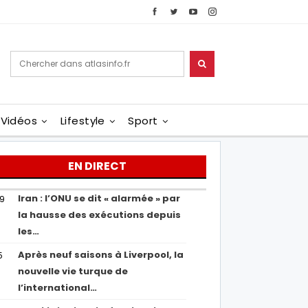
Vidéos
Lifestyle
Sport
EN DIRECT
Iran : l’ONU se dit « alarmée » par
29
la hausse des exécutions depuis
les…
Après neuf saisons à Liverpool, la
5
nouvelle vie turque de
l’international…