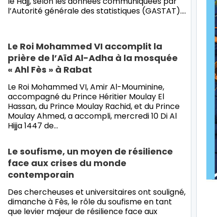
le Hajj, selon les données communiquées par
l’Autorité générale des statistiques (GASTAT).…
Le Roi Mohammed VI accomplit la
prière de l’Aïd Al-Adha à la mosquée
« Ahl Fès » à Rabat
Le Roi Mohammed VI, Amir Al-Mouminine,
accompagné du Prince Héritier Moulay El
Hassan, du Prince Moulay Rachid, et du Prince
Moulay Ahmed, a accompli, mercredi 10 Di Al
Hijja 1447 de…
Le soufisme, un moyen de résilience
face aux crises du monde
contemporain
Des chercheuses et universitaires ont souligné,
dimanche à Fès, le rôle du soufisme en tant
que levier majeur de résilience face aux