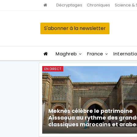
Décryptages
Chroniques
Science & 
S'abonner à la newsletter
Maghreb
France
Internati
EN DIRECT
Meknès célèbre le patrimoine
Aïssaoua au rythme des grand
classiques marocains et arabe