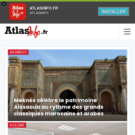
×
ATLASINFO.FR
INSTALLER
ATLASINFO
EN DIRECT
Meknès célèbre le patrimoine
Aïssaoua au rythme des grands
classiques marocains et arabes
A LA UNE