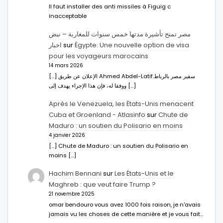
Il faut installer des anti missiles à Figuig c
inacceptable
مصر تمنح تأشيرة مدتها خمس سنوات للمغاربة – نبض
اخبار
sur
Égypte: Une nouvelle option de visa
pour les voyageurs marocains
14 mars 2026
[…] الإعلان عن طريق Ahmed Abdel-Latifسفير مصر بالرباط.
ووفقا له، فإن هذا الإجراء يهدف إلى […]
Après le Venezuela, les États-Unis menacent
Cuba et Groenland - Atlasinfo
sur
Chute de
Maduro : un soutien du Polisario en moins
4 janvier 2026
[…] Chute de Maduro : un soutien du Polisario en
moins […]
Hachim Bennani
sur
Les États-Unis et le
Maghreb : que veut faire Trump ?
21 novembre 2025
omar bendouro vous avez 1000 fois raison, je n'avais
jamais vu les choses de cette manière et je vous fait…