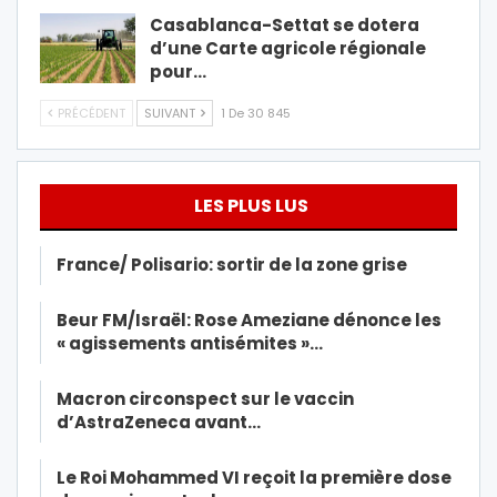
Casablanca-Settat se dotera
d’une Carte agricole régionale
pour…
PRÉCÉDENT
SUIVANT
1 De 30 845
LES PLUS LUS
France/ Polisario: sortir de la zone grise
Beur FM/Israël: Rose Ameziane dénonce les
« agissements antisémites »…
Macron circonspect sur le vaccin
d’AstraZeneca avant…
Le Roi Mohammed VI reçoit la première dose