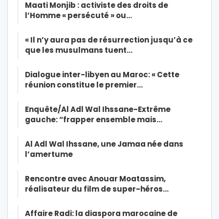
Maati Monjib : activiste des droits de
l’Homme « persécuté » ou…
« Il n’y aura pas de résurrection jusqu’à ce
que les musulmans tuent…
Dialogue inter-libyen au Maroc: « Cette
réunion constitue le premier…
Enquête/Al Adl Wal Ihssane-Extrême
gauche: “frapper ensemble mais…
Al Adl Wal Ihssane, une Jamaa née dans
l’amertume
Rencontre avec Anouar Moatassim,
réalisateur du film de super-héros…
Affaire Radi: la diaspora marocaine de