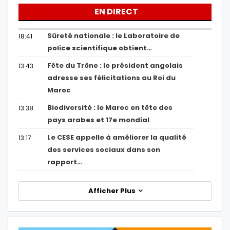
EN DIRECT
Sûreté nationale : le Laboratoire de
18:41
police scientifique obtient…
Fête du Trône : le président angolais
13:43
adresse ses félicitations au Roi du
Maroc
Biodiversité : le Maroc en tête des
13:38
pays arabes et 17e mondial
Le CESE appelle à améliorer la qualité
13:17
des services sociaux dans son
rapport…
Afficher Plus