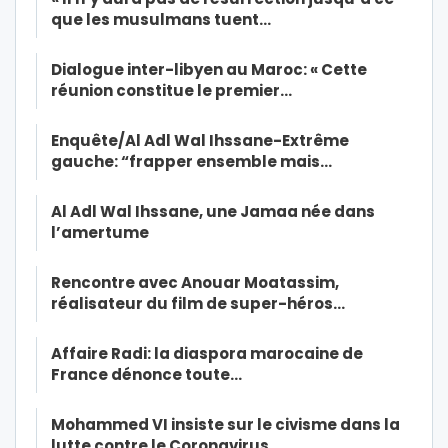
que les musulmans tuent…
Dialogue inter-libyen au Maroc: « Cette
réunion constitue le premier…
Enquête/Al Adl Wal Ihssane-Extrême
gauche: “frapper ensemble mais…
Al Adl Wal Ihssane, une Jamaa née dans
l’amertume
Rencontre avec Anouar Moatassim,
réalisateur du film de super-héros…
Affaire Radi: la diaspora marocaine de
France dénonce toute…
Mohammed VI insiste sur le civisme dans la
lutte contre le Coronavirus