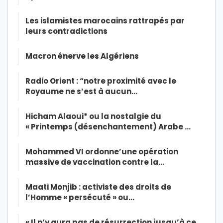
Les islamistes marocains rattrapés par
leurs contradictions
Macron énerve les Algériens
Radio Orient : “notre proximité avec le
Royaume ne s’est à aucun…
Hicham Alaoui* ou la nostalgie du
« Printemps (désenchantement) Arabe …
Mohammed VI ordonne’une opération
massive de vaccination contre la…
Maati Monjib : activiste des droits de
l’Homme « persécuté » ou…
« Il n’y aura pas de résurrection jusqu’à ce