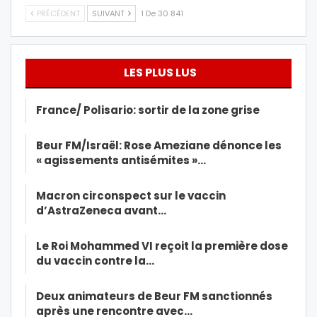
PRÉCÉDENT
SUIVANT
1 De 30 841
LES PLUS LUS
France/ Polisario: sortir de la zone grise
Beur FM/Israël: Rose Ameziane dénonce les
« agissements antisémites »…
Macron circonspect sur le vaccin
d’AstraZeneca avant…
Le Roi Mohammed VI reçoit la première dose
du vaccin contre la…
Deux animateurs de Beur FM sanctionnés
après une rencontre avec…