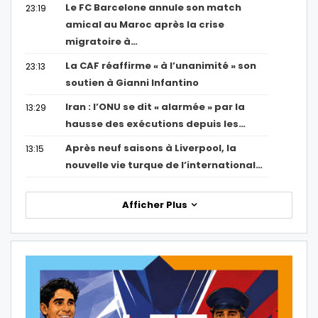
Le FC Barcelone annule son match
23:19
amical au Maroc après la crise
migratoire à…
La CAF réaffirme « à l’unanimité » son
23:13
soutien à Gianni Infantino
Iran : l’ONU se dit « alarmée » par la
13:29
hausse des exécutions depuis les…
Après neuf saisons à Liverpool, la
13:15
nouvelle vie turque de l’international…
Afficher Plus