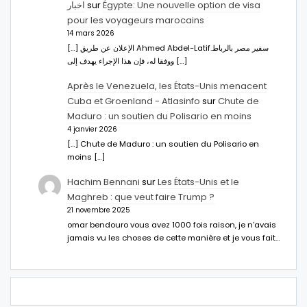
اخبار
sur
Égypte: Une nouvelle option de visa
pour les voyageurs marocains
14 mars 2026
[…] الإعلان عن طريق Ahmed Abdel-Latifسفير مصر بالرباط.
ووفقا له، فإن هذا الإجراء يهدف إلى […]
Après le Venezuela, les États-Unis menacent
Cuba et Groenland - Atlasinfo
sur
Chute de
Maduro : un soutien du Polisario en moins
4 janvier 2026
[…] Chute de Maduro : un soutien du Polisario en
moins […]
Hachim Bennani
sur
Les États-Unis et le
Maghreb : que veut faire Trump ?
21 novembre 2025
omar bendouro vous avez 1000 fois raison, je n'avais
jamais vu les choses de cette manière et je vous fait…