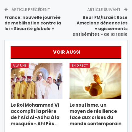
ARTICLE PRÉCÉDENT
ARTICLE SUIVANT
France: nouvelle journée
Beur FM/Israël: Rose
de mobilisation contre la
Ameziane dénonce les
loi « Sécurité globale »
« agissements
antisémites » de la radio
VOIR AUSSI
A LA UNE
EN DIRECT
Le Roi Mohammed VI
Le soufisme, un
accomplit la prière
moyen de résilience
de l’Aïd Al-Adha à la
face aux crises du
mosquée « Ahl Fès …
monde contemporain