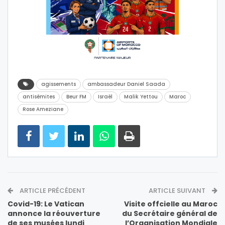
agissements
ambassadeur Daniel Saada
antisémites
Beur FM
Israël
Malik Yettou
Maroc
Rose Ameziane
ARTICLE PRÉCÉDENT
ARTICLE SUIVANT
Covid-19: Le Vatican
Visite offcielle au Maroc
annonce la réouverture
du Secrétaire général de
de ses musées lundi
l’Organisation Mondiale