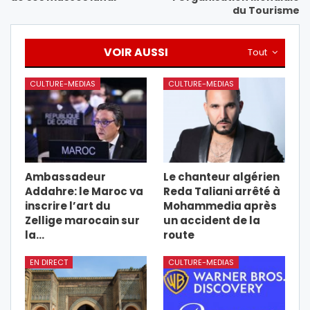
du Tourisme
VOIR AUSSI
Tout
CULTURE-MEDIAS
CULTURE-MEDIAS
Ambassadeur
Le chanteur algérien
Addahre: le Maroc va
Reda Taliani arrêté à
inscrire l’art du
Mohammedia après
Zellige marocain sur
un accident de la
la…
route
EN DIRECT
CULTURE-MEDIAS