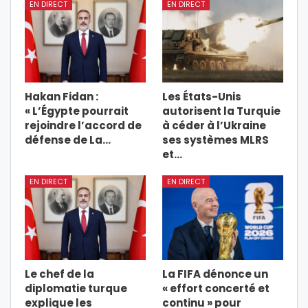
EN DIRECT
EN DIRECT
Hakan Fidan :
Les États-Unis
« L’Égypte pourrait
autorisent la Turquie
rejoindre l’accord de
à céder à l’Ukraine
défense de La…
ses systèmes MLRS
et…
EN DIRECT
EN DIRECT
Le chef de la
La FIFA dénonce un
diplomatie turque
« effort concerté et
explique les
continu » pour