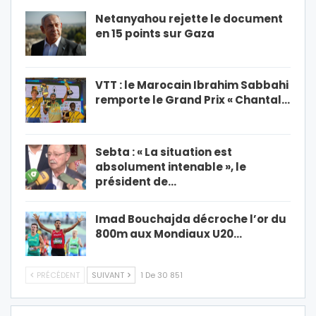
Netanyahou rejette le document
en 15 points sur Gaza
VTT : le Marocain Ibrahim Sabbahi
remporte le Grand Prix « Chantal…
Sebta : « La situation est
absolument intenable », le
président de…
Imad Bouchajda décroche l’or du
800m aux Mondiaux U20…
PRÉCÉDENT
SUIVANT
1 De 30 851