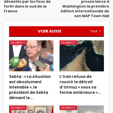
dévastés par les feux de
presse lance à
forêt dans le sud de la
Washington la première
France
édition internationale de
son MAP Town Hall
VOIR AUSSI
Tout
EN DIRECT
EN DIRECT
Sebta : « La situation
L’Iran refuse de
est absolument
rouvrir le détroit
intenable », le
d’Ormuz « sous sa
président de Sebta
forme antérieure »…
dément le…
EN DIRECT
EN DIRECT