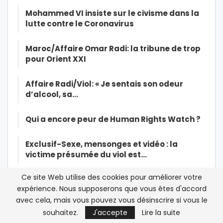
Mohammed VI insiste sur le civisme dans la
lutte contre le Coronavirus
Maroc/Affaire Omar Radi: la tribune de trop
pour Orient XXI
Affaire Radi/Viol: « Je sentais son odeur
d’alcool, sa…
Qui a encore peur de Human Rights Watch ?
Exclusif-Sexe, mensonges et vidéo : la
victime présumée du viol est…
Ce site Web utilise des cookies pour améliorer votre
Histoires interdites du financement des ONG
expérience. Nous supposerons que vous êtes d'accord
de droits de l’Homme et de…
avec cela, mais vous pouvez vous désinscrire si vous le
souhaitez.
J'accepte
Lire la suite
Christian Harbulot: « L’objectif d’Amnesty