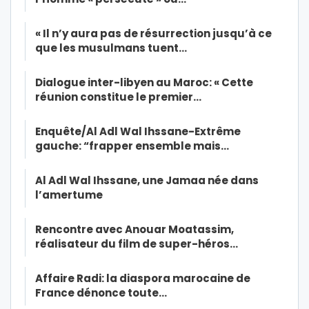
« Il n’y aura pas de résurrection jusqu’à ce
que les musulmans tuent…
Dialogue inter-libyen au Maroc: « Cette
réunion constitue le premier…
Enquête/Al Adl Wal Ihssane-Extrême
gauche: “frapper ensemble mais…
Al Adl Wal Ihssane, une Jamaa née dans
l’amertume
Rencontre avec Anouar Moatassim,
réalisateur du film de super-héros…
Affaire Radi: la diaspora marocaine de
France dénonce toute…