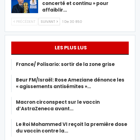
concerté et continu » pour
affaiblir…
PRÉCÉDENT
SUIVANT
1 De 30 850
LES PLUS LUS
France/ Polisario: sortir de la zone grise
Beur FM/Israël: Rose Ameziane dénonce les
« agissements antisémites »…
Macron circonspect sur le vaccin
d’AstraZeneca avant…
Le Roi Mohammed VI reçoit la première dose
du vaccin contre la…