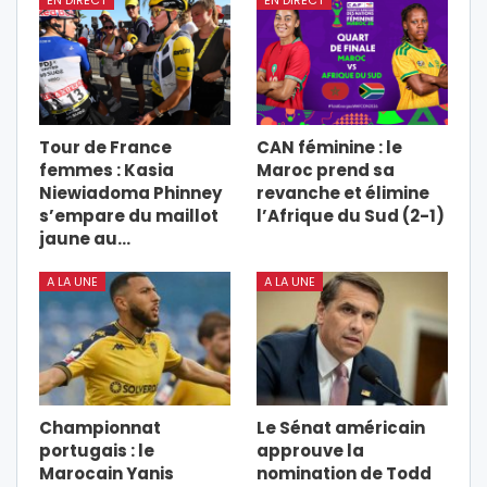
EN DIRECT
EN DIRECT
Tour de France
CAN féminine : le
femmes : Kasia
Maroc prend sa
Niewiadoma Phinney
revanche et élimine
s’empare du maillot
l’Afrique du Sud (2-1)
jaune au…
A LA UNE
A LA UNE
Championnat
Le Sénat américain
portugais : le
approuve la
Marocain Yanis
nomination de Todd