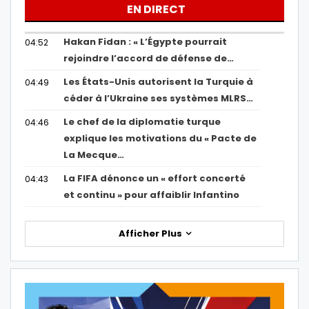
EN DIRECT
Hakan Fidan : « L’Égypte pourrait
04:52
rejoindre l’accord de défense de…
Les États-Unis autorisent la Turquie à
04:49
céder à l’Ukraine ses systèmes MLRS…
Le chef de la diplomatie turque
04:46
explique les motivations du « Pacte de
La Mecque…
La FIFA dénonce un « effort concerté
04:43
et continu » pour affaiblir Infantino
Afficher Plus