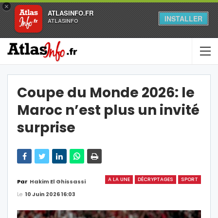
×
ATLASINFO.FR
INSTALLER
ATLASINFO
Coupe du Monde 2026: le
Maroc n’est plus un invité
surprise
A LA UNE
DÉCRYPTAGES
SPORT
Par
Hakim El Ghissassi
Le
10 Juin 2026 16:03