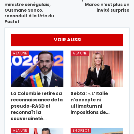
ministre sénégalais,
Maroc n’est plus un
Ousmane Sonko,
invité surprise
reconduit à la tête du
Pastef
VOIR AUSSI
A LA UNE
A LA UNE
La Colombie retire sa
Sebta : « L’Italie
reconnaissance de la
n’accepte ni
pseudo-RASD et
ultimatum ni
reconnaît la
impositions de…
souveraineté…
A LA UNE
EN DIRECT