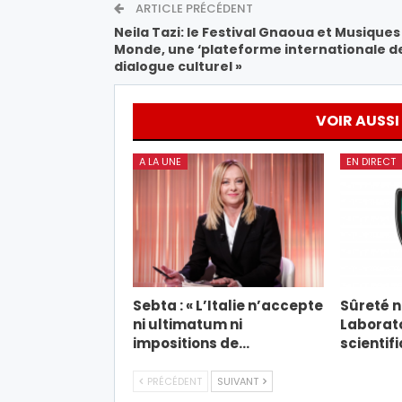
ARTICLE PRÉCÉDENT
Neila Tazi: le Festival Gnaoua et Musiques
Monde, une ‘plateforme internationale d
dialogue culturel »
VOIR AUSSI
A LA UNE
EN DIRECT
Sebta : « L’Italie n’accepte
Sûreté na
ni ultimatum ni
Laborato
impositions de…
scientif
PRÉCÉDENT
SUIVANT