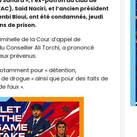
u Sahara », l’ex-patron du club de
), Said Naciri, et l’ancien président
enbi Bioui, ont été condamnés, jeudi
ans de prison.
iminelle de la Cour d’appel de
e du Conseiller Ali Torchi, a prononcé
eux prévenus.
s notamment pour « détention,
de drogue » ainsi que pour des faits de
de faux ».