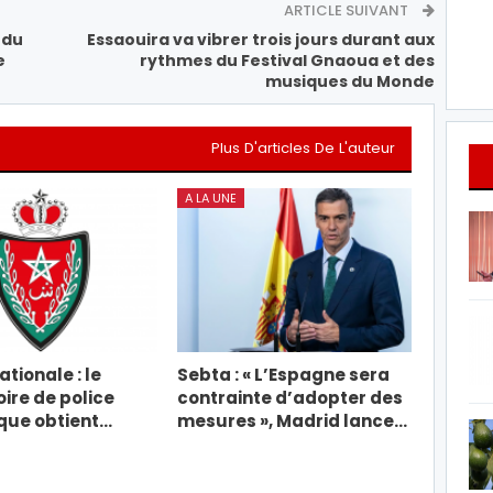
ARTICLE SUIVANT
 du
Essaouira va vibrer trois jours durant aux
e
rythmes du Festival Gnaoua et des
musiques du Monde
Plus D'articles De L'auteur
A LA UNE
tionale : le
Sebta : « L’Espagne sera
ire de police
contrainte d’adopter des
ique obtient…
mesures », Madrid lance…