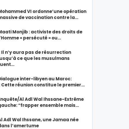
Mohammed VI ordonne’une opération
massive de vaccination contre la…
Maati Monjib : activiste des droits de
l’Homme « persécuté » ou…
« Il n’y aura pas de résurrection
jusqu’à ce que les musulmans
tuent…
Dialogue inter-libyen au Maroc:
« Cette réunion constitue le premier…
Enquête/Al Adl Wal Ihssane-Extrême
gauche: “frapper ensemble mais…
Al Adl Wal Ihssane, une Jamaa née
dans l’amertume