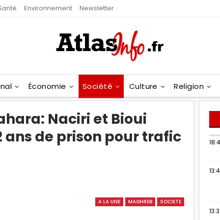
Santé
Environnement
Newsletter
onal
Économie
Société
Culture
Religion
hara: Naciri et Bioui
 ans de prison pour trafic
18:4
13:
A LA UNE
MAGHREB
SOCIETE
13: