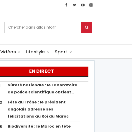
Vidéos
Lifestyle
Sport
EN DIRECT
Sûreté nationale : le Laboratoire
1
de police scientifique obtient…
Fête du Trône : le président
43
angolais adresse ses
félicitations au Roi du Maroc
Biodiversité : le Maroc en tête
38