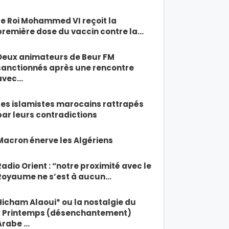
Le Roi Mohammed VI reçoit la
première dose du vaccin contre la…
Deux animateurs de Beur FM
sanctionnés après une rencontre
avec…
Les islamistes marocains rattrapés
par leurs contradictions
Macron énerve les Algériens
Radio Orient : “notre proximité avec le
Royaume ne s’est à aucun…
Hicham Alaoui* ou la nostalgie du
« Printemps (désenchantement)
Arabe …