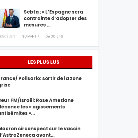
Sebta : « L’Espagne sera
contrainte d’adopter des
mesures …
RÉCÉDENT
SUIVANT
1 De 30 846
LES PLUS LUS
France/ Polisario: sortir de la zone
grise
Beur FM/Israël: Rose Ameziane
dénonce les « agissements
antisémites »…
Macron circonspect sur le vaccin
d’AstraZeneca avant…