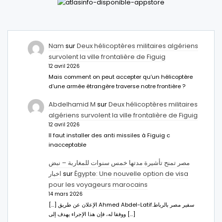
Nam
sur
Deux hélicoptères militaires algériens
survolent la ville frontalière de Figuig
12 avril 2026
Mais comment on peut accepter qu’un hélicoptère
d’une armée étrangère traverse notre frontière ?
Abdelhamid M
sur
Deux hélicoptères militaires
algériens survolent la ville frontalière de Figuig
12 avril 2026
Il faut installer des anti missiles à Figuig c
inacceptable
مصر تمنح تأشيرة مدتها خمس سنوات للمغاربة – نبض
اخبار
sur
Égypte: Une nouvelle option de visa
pour les voyageurs marocains
14 mars 2026
[…] الإعلان عن طريق Ahmed Abdel-Latifسفير مصر بالرباط.
ووفقا له، فإن هذا الإجراء يهدف إلى […]