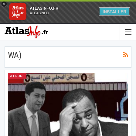
×
ATLASINFO.FR
INSTALLER
ATLASINFO
WA)
A LA UNE