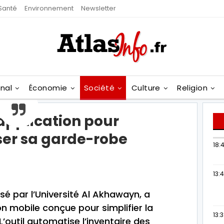
Santé
Environnement
Newsletter
onal
Économie
Société
Culture
Religion
application pour
ser sa garde-robe
18:4
13:
sé par l’Université Al Akhawayn, a
n mobile conçue pour simplifier la
13:
’outil automatise l’inventaire des