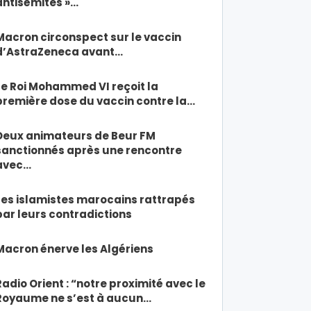
antisémites »…
Macron circonspect sur le vaccin
d’AstraZeneca avant…
Le Roi Mohammed VI reçoit la
première dose du vaccin contre la…
Deux animateurs de Beur FM
sanctionnés après une rencontre
avec…
Les islamistes marocains rattrapés
par leurs contradictions
Macron énerve les Algériens
Radio Orient : “notre proximité avec le
Royaume ne s’est à aucun…