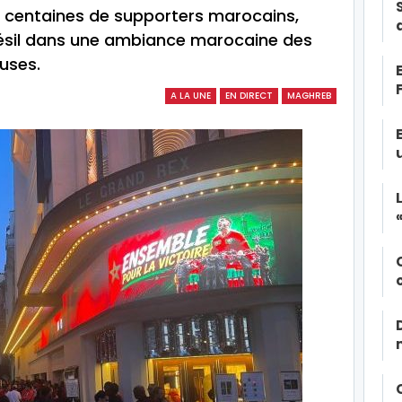
 centaines de supporters marocains,
résil dans une ambiance marocaine des
euses.
A LA UNE
EN DIRECT
MAGHREB