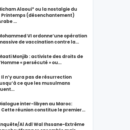
Hicham Alaoui* ou la nostalgie du
« Printemps (désenchantement)
Arabe …
Mohammed VI ordonne’une opération
massive de vaccination contre la…
Maati Monjib : activiste des droits de
l’Homme « persécuté » ou…
« Il n’y aura pas de résurrection
jusqu’à ce que les musulmans
tuent…
Dialogue inter-libyen au Maroc:
« Cette réunion constitue le premier…
Enquête/Al Adl Wal Ihssane-Extrême