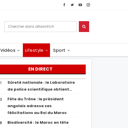
Vidéos
Lifestyle
Sport
EN DIRECT
Sûreté nationale : le Laboratoire
1
de police scientifique obtient…
Fête du Trône : le président
43
angolais adresse ses
félicitations au Roi du Maroc
Biodiversité : le Maroc en tête
38