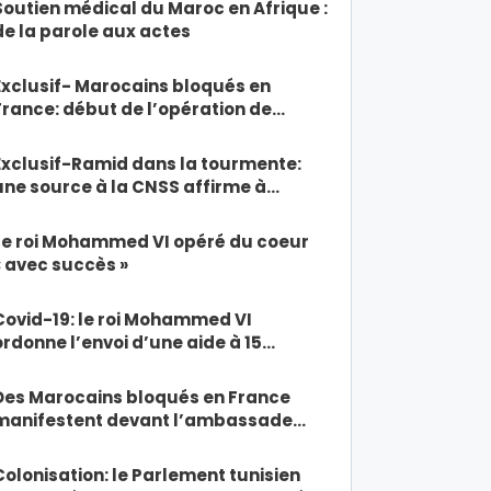
Soutien médical du Maroc en Afrique :
de la parole aux actes
Exclusif- Marocains bloqués en
France: début de l’opération de…
Exclusif-Ramid dans la tourmente:
une source à la CNSS affirme à…
Le roi Mohammed VI opéré du coeur
« avec succès »
Covid-19: le roi Mohammed VI
ordonne l’envoi d’une aide à 15…
Des Marocains bloqués en France
manifestent devant l’ambassade…
Colonisation: le Parlement tunisien