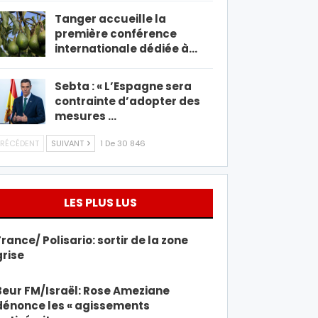
Tanger accueille la
première conférence
internationale dédiée à…
Sebta : « L’Espagne sera
contrainte d’adopter des
mesures …
RÉCÉDENT
SUIVANT
1 De 30 846
LES PLUS LUS
France/ Polisario: sortir de la zone
grise
Beur FM/Israël: Rose Ameziane
dénonce les « agissements