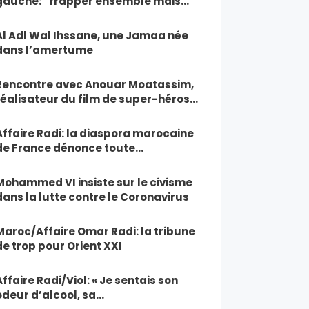
gauche: “frapper ensemble mais…
Al Adl Wal Ihssane, une Jamaa née
dans l’amertume
Rencontre avec Anouar Moatassim,
réalisateur du film de super-héros…
Affaire Radi: la diaspora marocaine
de France dénonce toute…
Mohammed VI insiste sur le civisme
dans la lutte contre le Coronavirus
Maroc/Affaire Omar Radi: la tribune
de trop pour Orient XXI
Affaire Radi/Viol: « Je sentais son
odeur d’alcool, sa…