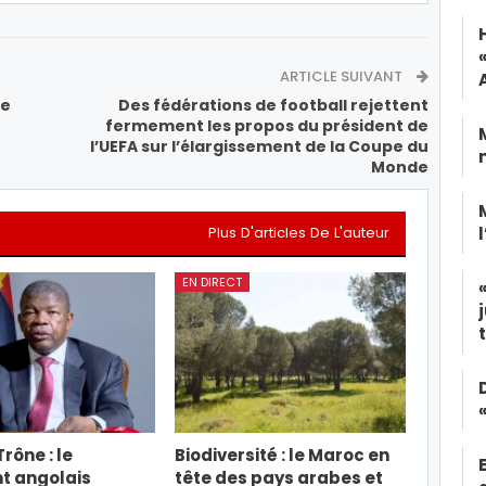
ARTICLE SUIVANT
ge
Des fédérations de football rejettent
fermement les propos du président de
l’UEFA sur l’élargissement de la Coupe du
Monde
Plus D'articles De L'auteur
EN DIRECT
rône : le
Biodiversité : le Maroc en
t angolais
tête des pays arabes et