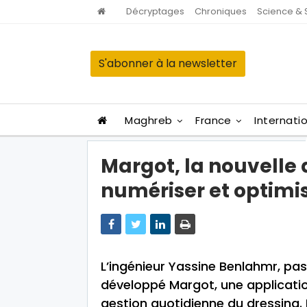
Décryptages
Chroniques
Science & 
S'abonner à la newsletter
Maghreb
France
Internati
Margot, la nouvelle 
numériser et optimi
L’ingénieur Yassine Benlahmr, pas
développé Margot, une applicatio
gestion quotidienne du dressing. L