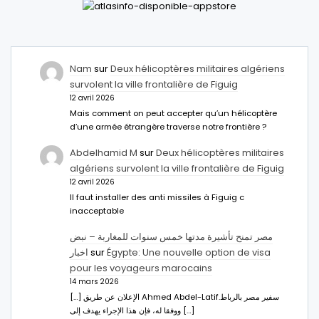
Nam
sur
Deux hélicoptères militaires algériens
survolent la ville frontalière de Figuig
12 avril 2026
Mais comment on peut accepter qu’un hélicoptère
d’une armée étrangère traverse notre frontière ?
Abdelhamid M
sur
Deux hélicoptères militaires
algériens survolent la ville frontalière de Figuig
12 avril 2026
Il faut installer des anti missiles à Figuig c
inacceptable
مصر تمنح تأشيرة مدتها خمس سنوات للمغاربة – نبض
اخبار
sur
Égypte: Une nouvelle option de visa
pour les voyageurs marocains
14 mars 2026
[…] الإعلان عن طريق Ahmed Abdel-Latifسفير مصر بالرباط.
ووفقا له، فإن هذا الإجراء يهدف إلى […]