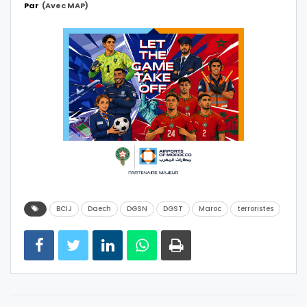
Par
(avec MAP)
BCIJ
Daech
DGSN
DGST
Maroc
terroristes