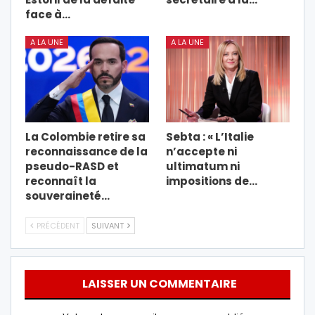
face à…
A LA UNE
A LA UNE
La Colombie retire sa
Sebta : « L’Italie
reconnaissance de la
n’accepte ni
pseudo-RASD et
ultimatum ni
reconnaît la
impositions de…
souveraineté…
PRÉCÉDENT
SUIVANT
LAISSER UN COMMENTAIRE