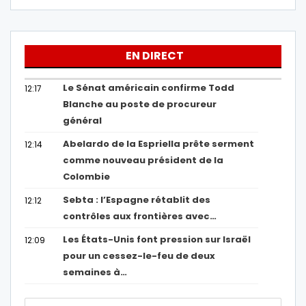
EN DIRECT
Le Sénat américain confirme Todd
12:17
Blanche au poste de procureur
général
Abelardo de la Espriella prête serment
12:14
comme nouveau président de la
Colombie
Sebta : l’Espagne rétablit des
12:12
contrôles aux frontières avec…
Les États-Unis font pression sur Israël
12:09
pour un cessez-le-feu de deux
semaines à…