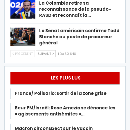
La Colombie retire sa
reconnaissance de la pseudo-
RASD et reconnaît la…
Le Sénat américain confirme Todd
Blanche au poste de procureur
général
PRÉCÉDENT
SUIVANT
1 De 30 848
LES PLUS LUS
France/ Polisario: sortir de la zone grise
Beur FM/Israël: Rose Ameziane dénonce les
« agissements antisémites »…
Macron circonspect sur le vaccin