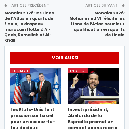
ARTICLE PRÉCÉDENT
ARTICLE SUIVANT
Mondial 2026: les Lions
Mondial 2026:
de l’Atlas en quarts de
Mohammed VI félicite les
finale, le drapeau
Lions de l’Atlas pour leur
marocain flotte à Al-
qualification en quarts
Qods, Ramallah et Al-
de finale
Khalil
VOIR AUSSI
EN DIRECT
EN DIRECT
Les États-Unis font
Investi président,
pression sur Israël
Abelardo de la
pour un cessez-le-
Espriella promet un
feu de deux
combat « sans répit »