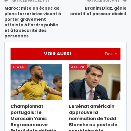
ARTICLE PRÉCÉDENT
ARTICLE SUIVANT
Maroc: mise en échec de
Brahim Díaz, génie
plans terroristes visant à
créatif et passeur décisif
porter gravement
atteinte à l’ordre public
et à la sécurité des
personnes
VOIR AUSSI
Tout
A LA UNE
A LA UNE
Championnat
Le Sénat américain
portugais : le
approuve la
Marocain Yanis
nomination de Todd
Begraoui sauve
Blanche au poste de
Estoril de la défaite
secrétaire à la…