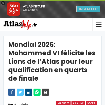
×
ATLASINFO.FR
INSTALLER
ATLASINFO
Mondial 2026:
Mohammed VI félicite les
Lions de l’Atlas pour leur
qualification en quarts
de finale
MAGHREB
A LA UNE
SPORT
Par
Atlasinfo