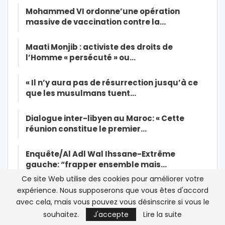
Mohammed VI ordonne’une opération
massive de vaccination contre la…
Maati Monjib : activiste des droits de
l’Homme « persécuté » ou…
« Il n’y aura pas de résurrection jusqu’à ce
que les musulmans tuent…
Dialogue inter-libyen au Maroc: « Cette
réunion constitue le premier…
Enquête/Al Adl Wal Ihssane-Extrême
gauche: “frapper ensemble mais…
Ce site Web utilise des cookies pour améliorer votre
Al Adl Wal Ihssane, une Jamaa née dans
expérience. Nous supposerons que vous êtes d'accord
l’amertume
avec cela, mais vous pouvez vous désinscrire si vous le
souhaitez.
J'accepte
Lire la suite