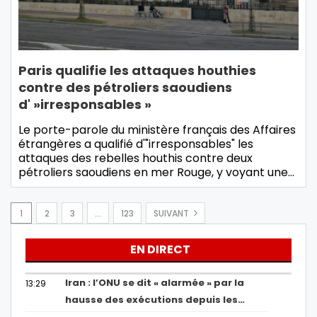
Paris qualifie les attaques houthies
contre des pétroliers saoudiens
d' »irresponsables »
Le porte-parole du ministère français des Affaires
étrangères a qualifié d'"irresponsables" les
attaques des rebelles houthis contre deux
pétroliers saoudiens en mer Rouge, y voyant une…
1
2
3
…
123
SUIVANT
EN DIRECT
Iran : l’ONU se dit « alarmée » par la
13:29
hausse des exécutions depuis les…