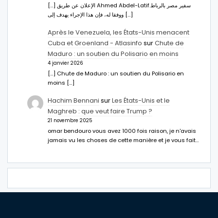
[…] الإعلان عن طريق Ahmed Abdel-Latifسفير مصر بالرباط.
ووفقا له، فإن هذا الإجراء يهدف إلى […]
Après le Venezuela, les États-Unis menacent
Cuba et Groenland - Atlasinfo
sur
Chute de
Maduro : un soutien du Polisario en moins
4 janvier 2026
[…] Chute de Maduro : un soutien du Polisario en
moins […]
Hachim Bennani
sur
Les États-Unis et le
Maghreb : que veut faire Trump ?
21 novembre 2025
omar bendouro vous avez 1000 fois raison, je n'avais
jamais vu les choses de cette manière et je vous fait…