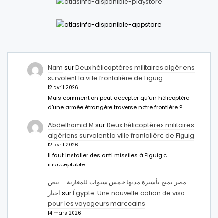
Nam
sur
Deux hélicoptères militaires algériens
survolent la ville frontalière de Figuig
12 avril 2026
Mais comment on peut accepter qu’un hélicoptère
d’une armée étrangère traverse notre frontière ?
Abdelhamid M
sur
Deux hélicoptères militaires
algériens survolent la ville frontalière de Figuig
12 avril 2026
Il faut installer des anti missiles à Figuig c
inacceptable
مصر تمنح تأشيرة مدتها خمس سنوات للمغاربة – نبض
اخبار
sur
Égypte: Une nouvelle option de visa
pour les voyageurs marocains
14 mars 2026