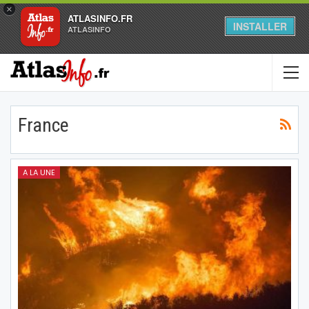
×
ATLASINFO.FR
INSTALLER
ATLASINFO
France
A LA UNE