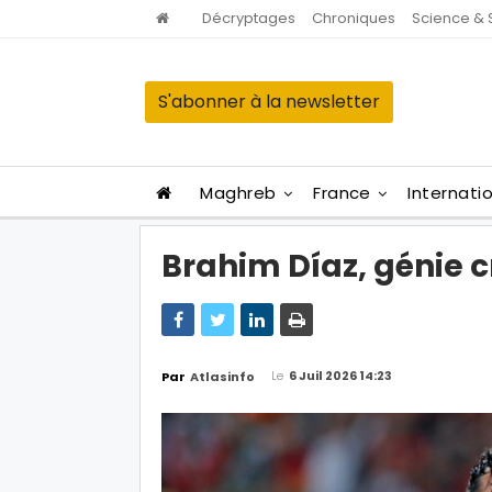
Décryptages
Chroniques
Science & 
S'abonner à la newsletter
Maghreb
France
Internati
Brahim Díaz, génie cr
Le
6 Juil 2026 14:23
Par
Atlasinfo