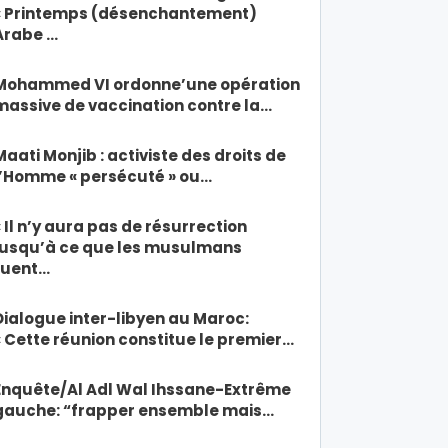
« Printemps (désenchantement)
Arabe …
Mohammed VI ordonne’une opération
massive de vaccination contre la…
Maati Monjib : activiste des droits de
l’Homme « persécuté » ou…
« Il n’y aura pas de résurrection
jusqu’à ce que les musulmans
tuent…
Dialogue inter-libyen au Maroc:
« Cette réunion constitue le premier…
Enquête/Al Adl Wal Ihssane-Extrême
gauche: “frapper ensemble mais…