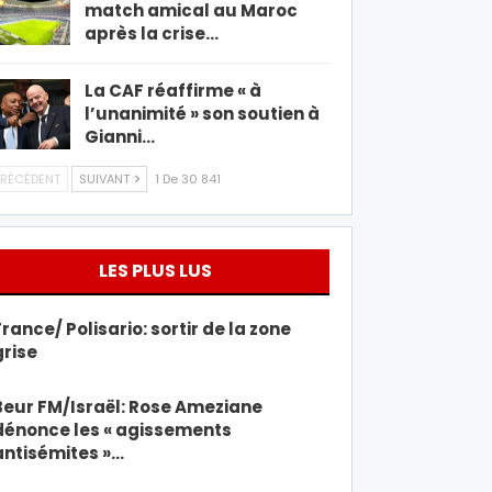
match amical au Maroc
après la crise…
La CAF réaffirme « à
l’unanimité » son soutien à
Gianni…
RÉCÉDENT
SUIVANT
1 De 30 841
LES PLUS LUS
France/ Polisario: sortir de la zone
grise
Beur FM/Israël: Rose Ameziane
dénonce les « agissements
antisémites »…