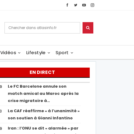
Vidéos
Lifestyle
Sport
EN DIRECT
Le FC Barcelone annule son
19
match amical au Maroc après la
crise migratoire à…
La CAF réaffirme « à l’unanimité »
13
son soutien à Gianni Infantino
Iran : l’ONU se dit « alarmée » par
29