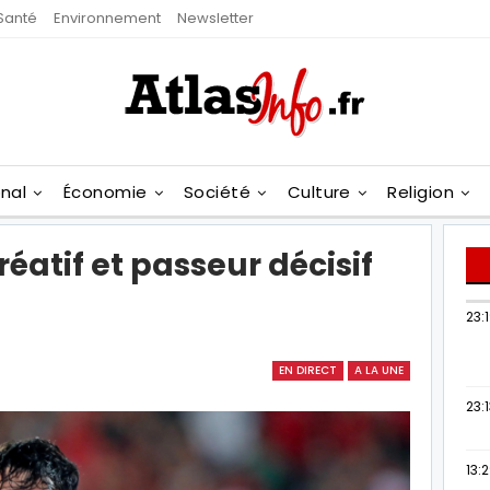
Santé
Environnement
Newsletter
onal
Économie
Société
Culture
Religion
éatif et passeur décisif
23:
EN DIRECT
A LA UNE
23:
13: