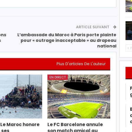
ARTICLE SUIVANT
ons
L’ambassade du Maroc à Paris porte plainte
s
pour « outrage inacceptable » au drapeau
national
P
Plus D'articles De L'auteur
EN DIRECT
« Le Maroc honore
Le FC Barcelone annule
 ses
son match amical au