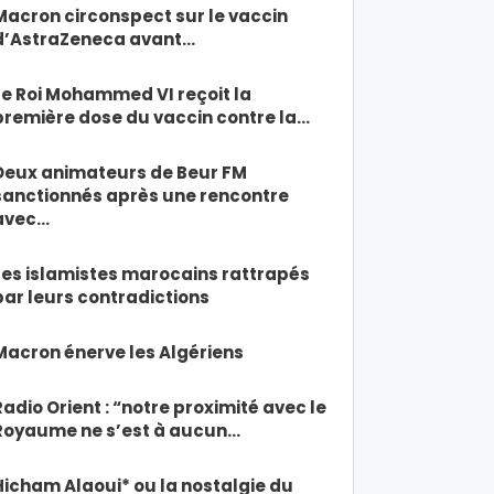
Macron circonspect sur le vaccin
d’AstraZeneca avant…
Le Roi Mohammed VI reçoit la
première dose du vaccin contre la…
Deux animateurs de Beur FM
sanctionnés après une rencontre
avec…
Les islamistes marocains rattrapés
par leurs contradictions
Macron énerve les Algériens
Radio Orient : “notre proximité avec le
Royaume ne s’est à aucun…
Hicham Alaoui* ou la nostalgie du