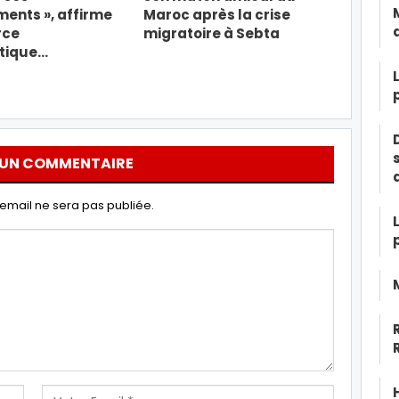
ents », affirme
Maroc après la crise
rce
migratoire à Sebta
tique…
 UN COMMENTAIRE
email ne sera pas publiée.