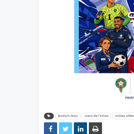
Brahim Diaz
Lions de l'Atlas
milieu offen