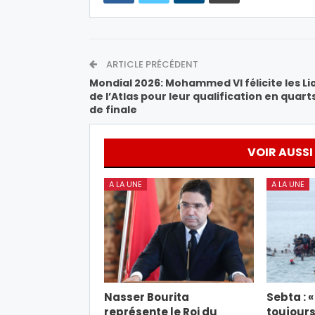
ARTICLE PRÉCÉDENT
Mondial 2026: Mohammed VI félicite les Li
de l’Atlas pour leur qualification en quart
de finale
VOIR AUSSI
A LA UNE
A LA UNE
Nasser Bourita
Sebta : 
représente le Roi du
toujours