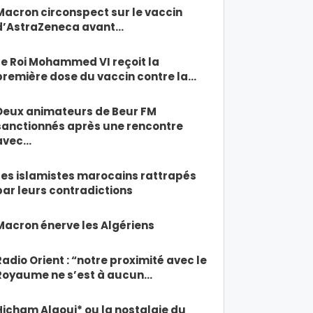
Macron circonspect sur le vaccin
d’AstraZeneca avant…
Le Roi Mohammed VI reçoit la
première dose du vaccin contre la…
Deux animateurs de Beur FM
sanctionnés après une rencontre
avec…
Les islamistes marocains rattrapés
par leurs contradictions
Macron énerve les Algériens
Radio Orient : “notre proximité avec le
Royaume ne s’est à aucun…
Hicham Alaoui* ou la nostalgie du