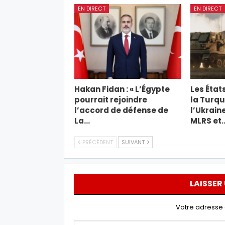
EN DIRECT
EN DIRECT
Hakan Fidan : « L’Égypte
Les État
pourrait rejoindre
la Turqu
l’accord de défense de
l’Ukrain
La…
MLRS et
PRÉCÉDENT
SUIVANT
LAISSER
Votre adresse 