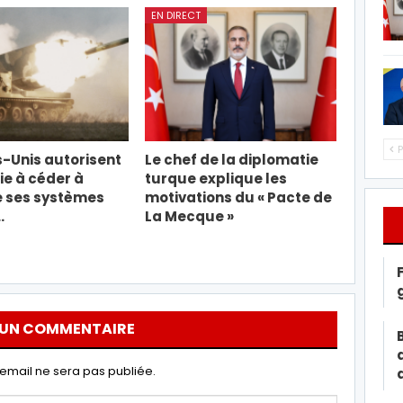
EN DIRECT
P
s-Unis autorisent
Le chef de la diplomatie
ie à céder à
turque explique les
e ses systèmes
motivations du « Pacte de
…
La Mecque »
 UN COMMENTAIRE
email ne sera pas publiée.