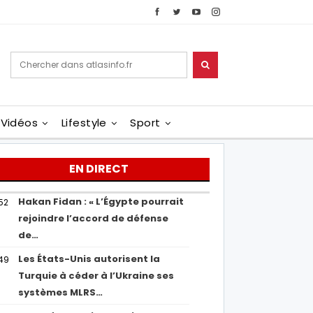
Vidéos
Lifestyle
Sport
EN DIRECT
Hakan Fidan : « L’Égypte pourrait
52
rejoindre l’accord de défense
de…
Les États-Unis autorisent la
49
Turquie à céder à l’Ukraine ses
systèmes MLRS…