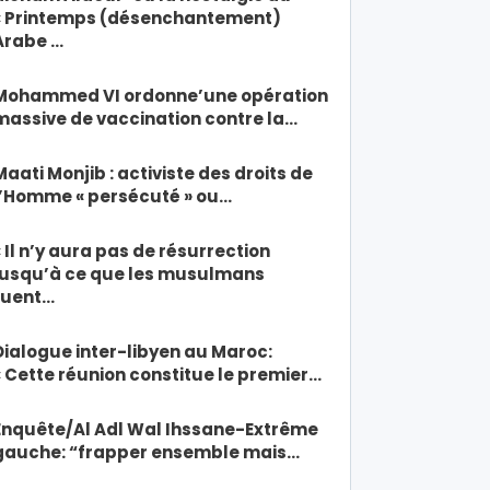
« Printemps (désenchantement)
Arabe …
Mohammed VI ordonne’une opération
massive de vaccination contre la…
Maati Monjib : activiste des droits de
l’Homme « persécuté » ou…
« Il n’y aura pas de résurrection
jusqu’à ce que les musulmans
tuent…
Dialogue inter-libyen au Maroc:
« Cette réunion constitue le premier…
Enquête/Al Adl Wal Ihssane-Extrême
gauche: “frapper ensemble mais…