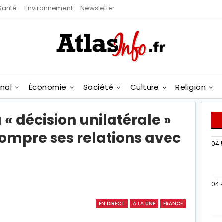
Santé
Environnement
Newsletter
onal
Économie
Société
Culture
Religion
 « décision unilatérale »
rompre ses relations avec
04:
04:
EN DIRECT
A LA UNE
FRANCE