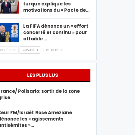
turque explique les
motivations du « Pacte de…
La FIFA dénonce un « effort
concerté et continu » pour
affaiblir…
RÉCÉDENT
SUIVANT
1 De 30 850
LES PLUS LUS
France/ Polisario: sortir de la zone
grise
Beur FM/Israël: Rose Ameziane
dénonce les « agissements
antisémites »…