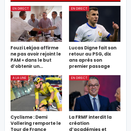
EN DIRECT
EN DIRECT
Fouzi Lekjaa affirme
Lucas Digne fait son
ne pas avoir rejoint le
retour au PSG, dix
PAM « dans le but
ans après son
d’obtenir un…
premier passage
A LA UNE
EN DIRECT
Cyclisme : Demi
La FRMF interdit la
Vollering remporte le
création
Tour de France
d’académies et