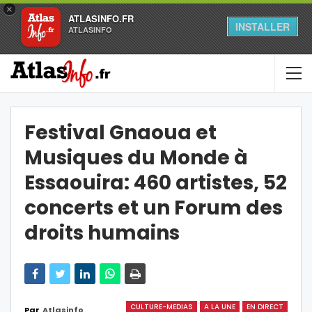
×
ATLASINFO.FR
INSTALLER
ATLASINFO
Festival Gnaoua et
Musiques du Monde à
Essaouira: 460 artistes, 52
concerts et un Forum des
droits humains
CULTURE-MEDIAS
A LA UNE
EN DIRECT
Par
Atlasinfo