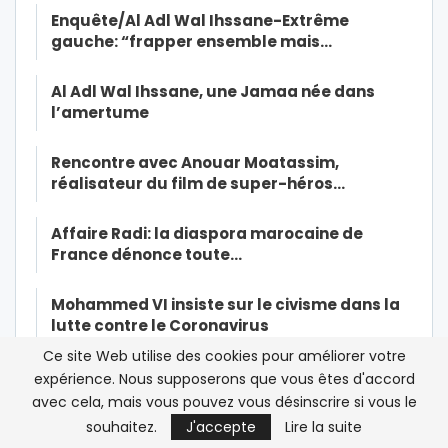
Enquête/Al Adl Wal Ihssane-Extrême
gauche: “frapper ensemble mais…
Al Adl Wal Ihssane, une Jamaa née dans
l’amertume
Rencontre avec Anouar Moatassim,
réalisateur du film de super-héros…
Affaire Radi: la diaspora marocaine de
France dénonce toute…
Mohammed VI insiste sur le civisme dans la
lutte contre le Coronavirus
Ce site Web utilise des cookies pour améliorer votre
Maroc/Affaire Omar Radi: la tribune de trop
expérience. Nous supposerons que vous êtes d'accord
pour Orient XXI
avec cela, mais vous pouvez vous désinscrire si vous le
souhaitez.
J'accepte
Lire la suite
Affaire Radi/Viol: « Je sentais son odeur