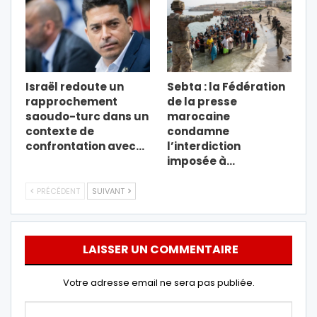
Israël redoute un
Sebta : la Fédération
rapprochement
de la presse
saoudo-turc dans un
marocaine
contexte de
condamne
confrontation avec…
l’interdiction
imposée à…
PRÉCÉDENT
SUIVANT
LAISSER UN COMMENTAIRE
Votre adresse email ne sera pas publiée.