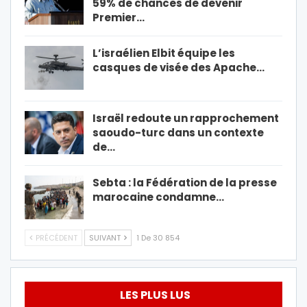
59% de chances de devenir
Premier…
L’israélien Elbit équipe les
casques de visée des Apache…
Israël redoute un rapprochement
saoudo-turc dans un contexte
de…
Sebta : la Fédération de la presse
marocaine condamne…
PRÉCÉDENT
SUIVANT
1 De 30 854
LES PLUS LUS