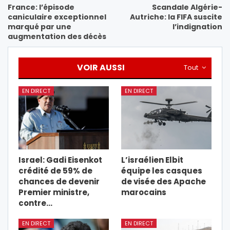
France: l’épisode
Scandale Algérie-
caniculaire exceptionnel
Autriche: la FIFA suscite
marqué par une
l’indignation
augmentation des décès
VOIR AUSSI
Tout
EN DIRECT
EN DIRECT
Israel: Gadi Eisenkot
L’israélien Elbit
crédité de 59% de
équipe les casques
chances de devenir
de visée des Apache
Premier ministre,
marocains
contre…
EN DIRECT
EN DIRECT