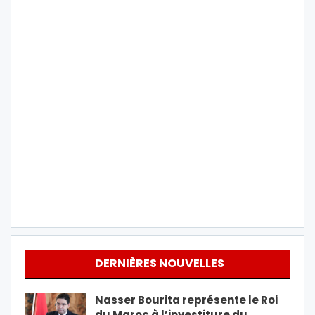
DERNIÈRES NOUVELLES
Nasser Bourita représente le Roi
du Maroc à l’investiture du…