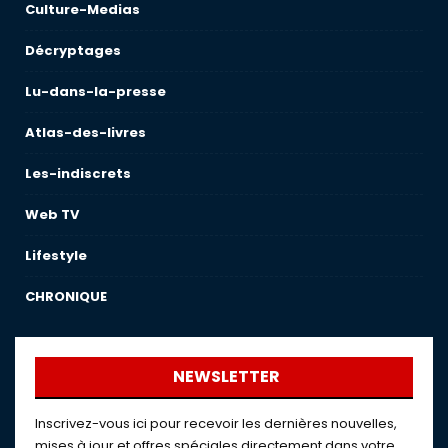
Culture-Medias
Décryptages
Lu-dans-la-presse
Atlas-des-livres
Les-indiscrets
Web TV
Lifestyle
CHRONIQUE
NEWSLETTER
Inscrivez-vous ici pour recevoir les dernières nouvelles,
mises à jour et offres spéciales directement dans votre