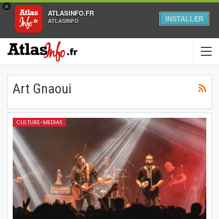
×
ATLASINFO.FR
INSTALLER
ATLASINFO
Art Gnaoui
CULTURE-MEDIAS