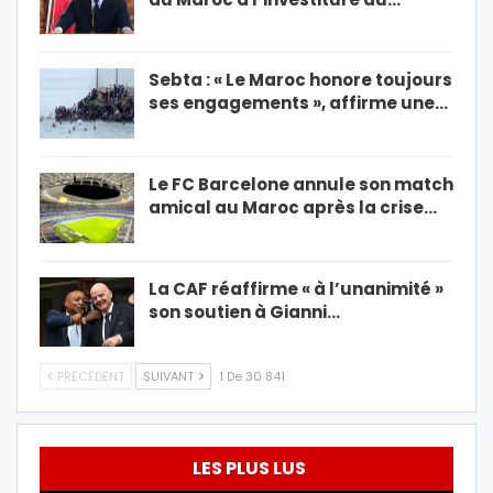
Sebta : « Le Maroc honore toujours
ses engagements », affirme une…
Le FC Barcelone annule son match
amical au Maroc après la crise…
La CAF réaffirme « à l’unanimité »
son soutien à Gianni…
PRÉCÉDENT
SUIVANT
1 De 30 841
LES PLUS LUS