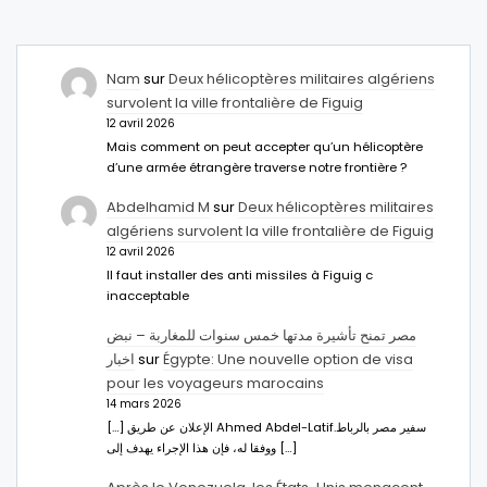
Nam
sur
Deux hélicoptères militaires algériens
survolent la ville frontalière de Figuig
12 avril 2026
Mais comment on peut accepter qu’un hélicoptère
d’une armée étrangère traverse notre frontière ?
Abdelhamid M
sur
Deux hélicoptères militaires
algériens survolent la ville frontalière de Figuig
12 avril 2026
Il faut installer des anti missiles à Figuig c
inacceptable
مصر تمنح تأشيرة مدتها خمس سنوات للمغاربة – نبض
اخبار
sur
Égypte: Une nouvelle option de visa
pour les voyageurs marocains
14 mars 2026
[…] الإعلان عن طريق Ahmed Abdel-Latifسفير مصر بالرباط.
ووفقا له، فإن هذا الإجراء يهدف إلى […]