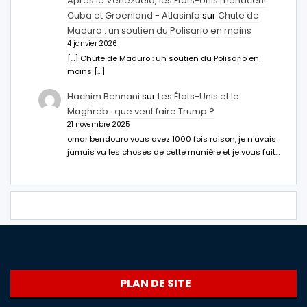
Après le Venezuela, les États-Unis menacent
Cuba et Groenland - Atlasinfo
sur
Chute de
Maduro : un soutien du Polisario en moins
4 janvier 2026
[…] Chute de Maduro : un soutien du Polisario en
moins […]
Hachim Bennani
sur
Les États-Unis et le
Maghreb : que veut faire Trump ?
21 novembre 2025
omar bendouro vous avez 1000 fois raison, je n'avais
jamais vu les choses de cette manière et je vous fait…
PLAN DE SITE