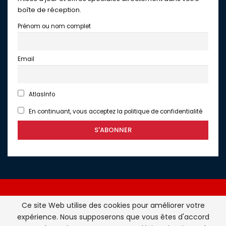
boîte de réception.
Prénom ou nom complet
Email
AtlasInfo
En continuant, vous acceptez la politique de confidentialité
Ce site Web utilise des cookies pour améliorer votre
expérience. Nous supposerons que vous êtes d'accord
Atlasinfo.fr : l'essentiel de l'actualité de la France et du