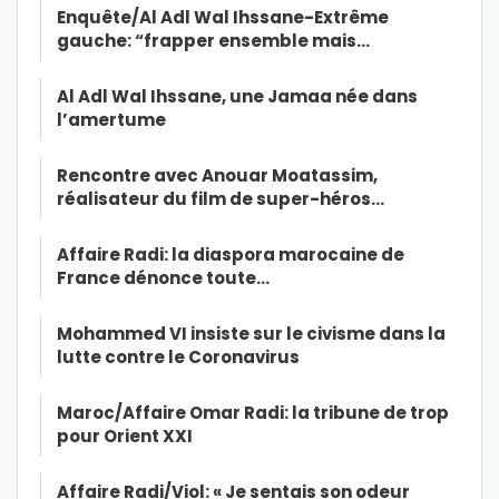
Enquête/Al Adl Wal Ihssane-Extrême
gauche: “frapper ensemble mais…
Al Adl Wal Ihssane, une Jamaa née dans
l’amertume
Rencontre avec Anouar Moatassim,
réalisateur du film de super-héros…
Affaire Radi: la diaspora marocaine de
France dénonce toute…
Mohammed VI insiste sur le civisme dans la
lutte contre le Coronavirus
Maroc/Affaire Omar Radi: la tribune de trop
pour Orient XXI
Affaire Radi/Viol: « Je sentais son odeur