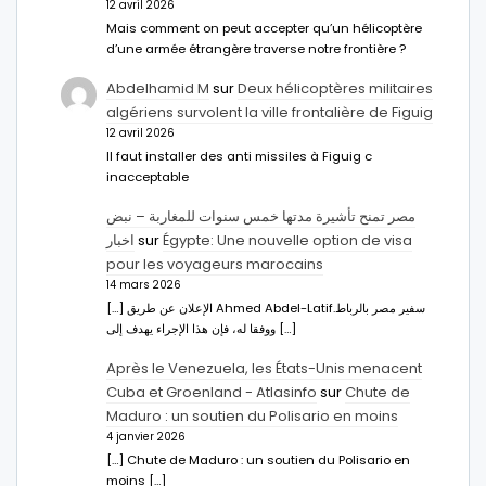
12 avril 2026
Mais comment on peut accepter qu’un hélicoptère
d’une armée étrangère traverse notre frontière ?
Abdelhamid M
sur
Deux hélicoptères militaires
algériens survolent la ville frontalière de Figuig
12 avril 2026
Il faut installer des anti missiles à Figuig c
inacceptable
مصر تمنح تأشيرة مدتها خمس سنوات للمغاربة – نبض
اخبار
sur
Égypte: Une nouvelle option de visa
pour les voyageurs marocains
14 mars 2026
[…] الإعلان عن طريق Ahmed Abdel-Latifسفير مصر بالرباط.
ووفقا له، فإن هذا الإجراء يهدف إلى […]
Après le Venezuela, les États-Unis menacent
Cuba et Groenland - Atlasinfo
sur
Chute de
Maduro : un soutien du Polisario en moins
4 janvier 2026
[…] Chute de Maduro : un soutien du Polisario en
moins […]