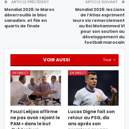
ARTICLE PRÉCÉDENT
ARTICLE SUIVANT
Mondial 2026: le Maroc
Mondial 2026: les Lions
déverrouille le bloc
de l’Atlas expriment
canadien. et file en
leurs vis remerciement
quarts de finale
au Roi Mohammed VI
pour son soutien au
développement du
football marocain
VOIR AUSSI
Tout
EN DIRECT
EN DIRECT
Fouzi Lekjaa affirme
Lucas Digne fait son
ne pas avoir rejoint le
retour au PSG, dix
PAM « dans le but
ans après son