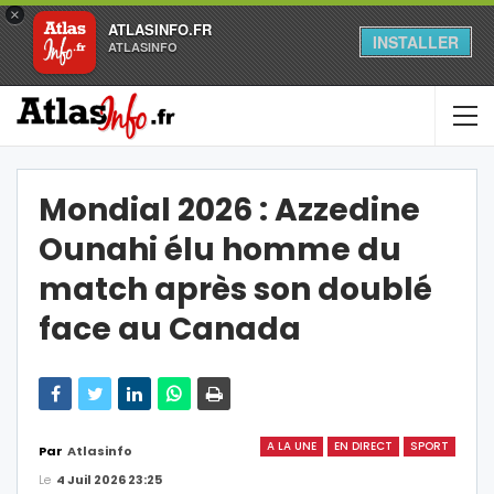
×
ATLASINFO.FR
INSTALLER
ATLASINFO
Mondial 2026 : Azzedine
Ounahi élu homme du
match après son doublé
face au Canada
A LA UNE
EN DIRECT
SPORT
Par
Atlasinfo
Le
4 Juil 2026 23:25