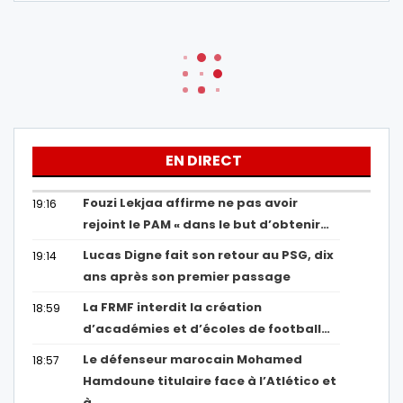
EN DIRECT
Fouzi Lekjaa affirme ne pas avoir
19:16
rejoint le PAM « dans le but d’obtenir…
Lucas Digne fait son retour au PSG, dix
19:14
ans après son premier passage
La FRMF interdit la création
18:59
d’académies et d’écoles de football…
Le défenseur marocain Mohamed
18:57
Hamdoune titulaire face à l’Atlético et
à…