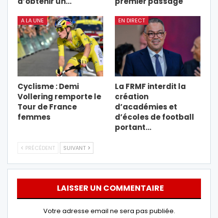
d’obtenir un…
premier passage
A LA UNE
EN DIRECT
Cyclisme : Demi
La FRMF interdit la
Vollering remporte le
création
Tour de France
d’académies et
femmes
d’écoles de football
portant…
PRÉCÉDENT
SUIVANT
LAISSER UN COMMENTAIRE
Votre adresse email ne sera pas publiée.