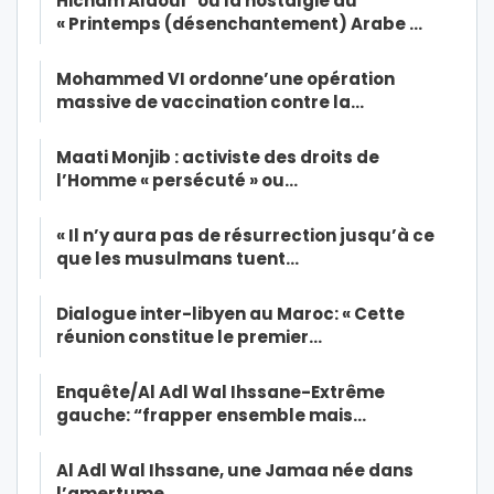
Hicham Alaoui* ou la nostalgie du
« Printemps (désenchantement) Arabe …
Mohammed VI ordonne’une opération
massive de vaccination contre la…
Maati Monjib : activiste des droits de
l’Homme « persécuté » ou…
« Il n’y aura pas de résurrection jusqu’à ce
que les musulmans tuent…
Dialogue inter-libyen au Maroc: « Cette
réunion constitue le premier…
Enquête/Al Adl Wal Ihssane-Extrême
gauche: “frapper ensemble mais…
Al Adl Wal Ihssane, une Jamaa née dans
l’amertume