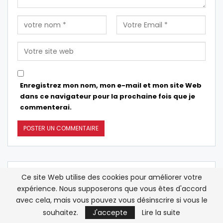
Enregistrez mon nom, mon e-mail et mon site Web
dans ce navigateur pour la prochaine fois que je
commenterai.
Ce site Web utilise des cookies pour améliorer votre
EN DIRECT
expérience. Nous supposerons que vous êtes d'accord
avec cela, mais vous pouvez vous désinscrire si vous le
Le Sénat américain confirme Todd
12:17
souhaitez.
J'accepte
Lire la suite
Blanche au poste de procureur