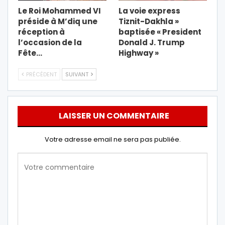
Le Roi Mohammed VI
La voie express
préside à M’diq une
Tiznit-Dakhla »
réception à
baptisée « President
l’occasion de la
Donald J. Trump
Fête…
Highway »
PRÉCÉDENT
SUIVANT
LAISSER UN COMMENTAIRE
Votre adresse email ne sera pas publiée.