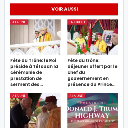
VOIR AUSSI
A LA UNE
EN DIRECT
Fête du Trône: le Roi
Fête du trône:
préside à Tétouan la
déjeuner offert par le
cérémonie de
chef du
prestation de
gouvernement en
serment des…
présence du Prince…
A LA UNE
A LA UNE