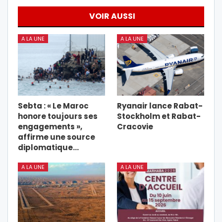
VOIR AUSSI
A LA UNE
A LA UNE
Sebta : « Le Maroc
Ryanair lance Rabat-
honore toujours ses
Stockholm et Rabat-
engagements »,
Cracovie
affirme une source
diplomatique…
A LA UNE
A LA UNE