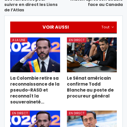
suivre en direct les Lions
face au Canada
de l’Atlas
VOIR AUSSI
Tout
A LA UNE
EN DIRECT
La Colombie retire sa
Le Sénat américain
reconnaissance de la
confirme Todd
pseudo-RASD et
Blanche au poste de
reconnaît la
procureur général
souveraineté…
EN DIRECT
EN DIRECT