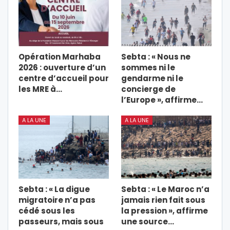
Opération Marhaba
Sebta : « Nous ne
2026 : ouverture d’un
sommes ni le
centre d’accueil pour
gendarme ni le
les MRE à…
concierge de
l’Europe », affirme…
A LA UNE
A LA UNE
Sebta : « La digue
Sebta : « Le Maroc n’a
migratoire n’a pas
jamais rien fait sous
cédé sous les
la pression », affirme
passeurs, mais sous
une source…