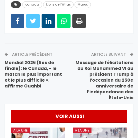
canada
Lions de l'Atlas
Maroc
ARTICLE PRÉCÉDENT
ARTICLE SUIVANT
Mondial 2026 (8es de
Message de félicitations
finale): le Canada, « le
du Roi Mohammed VI au
match le plus important
président Trump à
et le plus difficile »,
l’occasion du 250e
affirme Ouahbi
anniversaire de
l’indépendance des
États-Unis
VOIR AUSSI
A LA UNE
A LA UNE