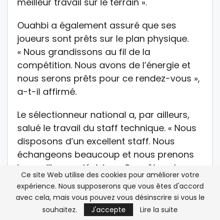
meilleur travail sur le terrain ».
Ouahbi a également assuré que ses
joueurs sont prêts sur le plan physique.
« Nous grandissons au fil de la
compétition. Nous avons de l’énergie et
nous serons prêts pour ce rendez-vous »,
a-t-il affirmé.
Le sélectionneur national a, par ailleurs,
salué le travail du staff technique. « Nous
disposons d’un excellent staff. Nous
échangeons beaucoup et nous prenons
les meilleures décisions. Son rôle est
Ce site Web utilise des cookies pour améliorer votre
déterminant dans les performances de
expérience. Nous supposerons que vous êtes d'accord
l’équipe nationale », a-t-il relevé.
avec cela, mais vous pouvez vous désinscrire si vous le
souhaitez.
J'accepte
Lire la suite
Insistant sur la nécessité de rester