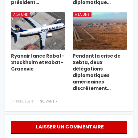
président…
diplomatique…
A LA UNE
A LA UNE
Ryanair lance Rabat-
Pendant la crise de
Stockholm et Rabat-
Sebta, deux
Cracovie
délégations
diplomatiques
américaines
discrètement…
PRÉCÉDENT
SUIVANT
LAISSER UN COMMENTAIRE