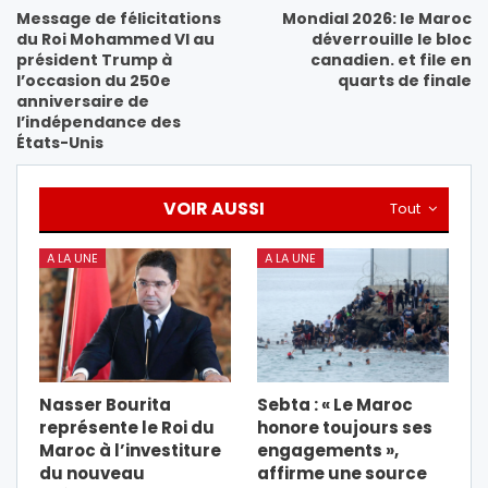
Message de félicitations
Mondial 2026: le Maroc
du Roi Mohammed VI au
déverrouille le bloc
président Trump à
canadien. et file en
l’occasion du 250e
quarts de finale
anniversaire de
l’indépendance des
États-Unis
VOIR AUSSI
Tout
A LA UNE
A LA UNE
Nasser Bourita
Sebta : « Le Maroc
représente le Roi du
honore toujours ses
Maroc à l’investiture
engagements »,
du nouveau
affirme une source