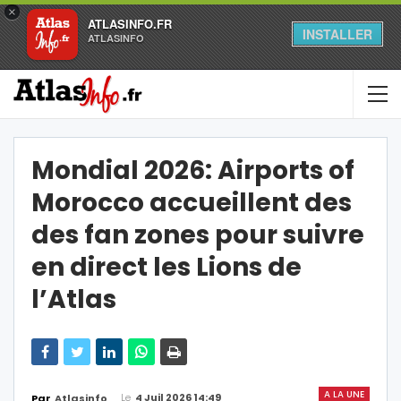
×
ATLASINFO.FR
INSTALLER
ATLASINFO
Mondial 2026: Airports of
Morocco accueillent des
des fan zones pour suivre
en direct les Lions de
l’Atlas
A LA UNE
Le
4 Juil 2026 14:49
Par
Atlasinfo