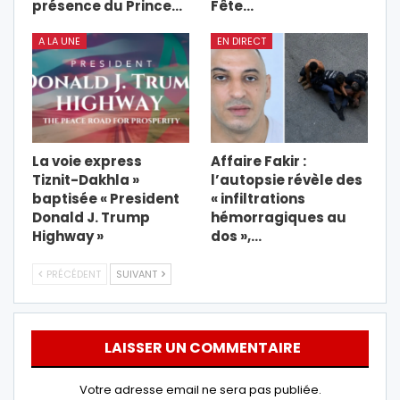
présence du Prince…
Fête…
A LA UNE
EN DIRECT
La voie express
Affaire Fakir :
Tiznit-Dakhla »
l’autopsie révèle des
baptisée « President
« infiltrations
Donald J. Trump
hémorragiques au
Highway »
dos »,…
PRÉCÉDENT
SUIVANT
LAISSER UN COMMENTAIRE
Votre adresse email ne sera pas publiée.