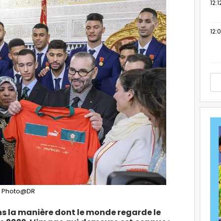
12:1
12:
Photo@DR
ans la manière dont le monde regarde le