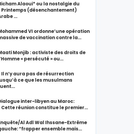
Hicham Alaoui* ou la nostalgie du
« Printemps (désenchantement)
Arabe …
Mohammed VI ordonne’une opération
massive de vaccination contre la…
Maati Monjib : activiste des droits de
l’Homme « persécuté » ou…
« Il n’y aura pas de résurrection
jusqu’à ce que les musulmans
tuent…
Dialogue inter-libyen au Maroc:
« Cette réunion constitue le premier…
Enquête/Al Adl Wal Ihssane-Extrême
gauche: “frapper ensemble mais…