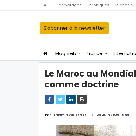
Décryptages
Chroniques
Science & 
S'abonner à la newsletter
Maghreb
France
Internati
Le Maroc au Mondial 
comme doctrine
Le
20 Juin 2026 15:40
Par
Hakim El Ghissassi