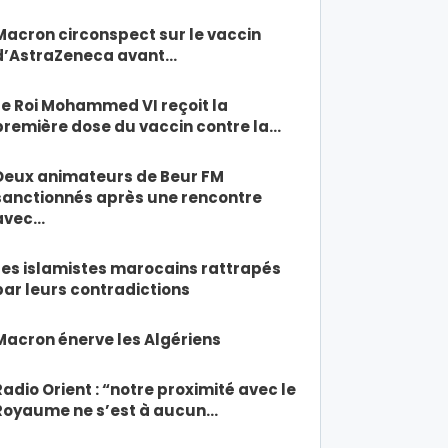
Macron circonspect sur le vaccin
d’AstraZeneca avant…
Le Roi Mohammed VI reçoit la
première dose du vaccin contre la…
Deux animateurs de Beur FM
sanctionnés après une rencontre
avec…
Les islamistes marocains rattrapés
par leurs contradictions
Macron énerve les Algériens
Radio Orient : “notre proximité avec le
Royaume ne s’est à aucun…