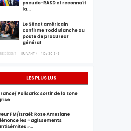
pseudo-RASD et reconnaît
la…
Le Sénat américain
confirme Todd Blanche au
poste de procureur
général
RÉCÉDENT
SUIVANT
1 De 30 848
LES PLUS LUS
France/ Polisario: sortir de la zone
grise
Beur FM/Israël: Rose Ameziane
dénonce les « agissements
antisémites »…