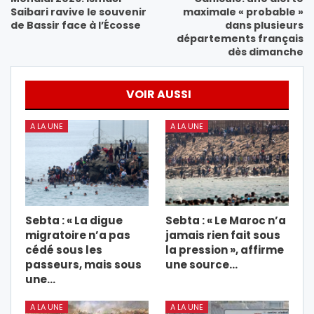
Saibari ravive le souvenir
maximale « probable »
de Bassir face à l’Écosse
dans plusieurs
départements français
dès dimanche
VOIR AUSSI
A LA UNE
A LA UNE
Sebta : « La digue
Sebta : « Le Maroc n’a
migratoire n’a pas
jamais rien fait sous
cédé sous les
la pression », affirme
passeurs, mais sous
une source…
une…
A LA UNE
A LA UNE