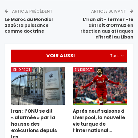
ARTICLE PRÉCÉDENT
ARTICLE SUIVANT
Le Maroc au Mondial
L’Iran dit « fermer » le
2026 : la puissance
détroit d’Ormuz en
comme doctrine
réaction aux attaques
d’Israël au Liban
VOIR AUSSI
Tout
EN DIRECT
EN DIRECT
Iran : l’ONU se dit
Après neuf saisons à
« alarmée » par la
Liverpool, la nouvelle
hausse des
vie turque de
exécutions depuis
l’international…
les…