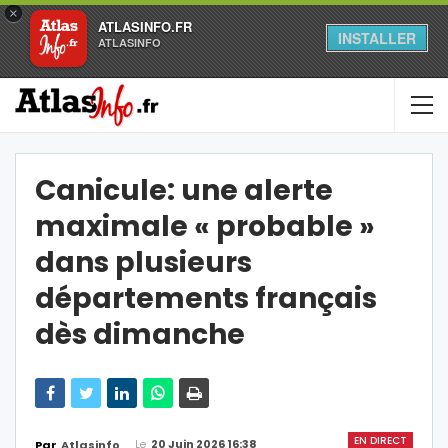
×
ATLASINFO.FR
INSTALLER
ATLASINFO
Canicule: une alerte
maximale « probable »
dans plusieurs
départements français
dès dimanche
EN DIRECT
Le
20 Juin 2026 16:38
Par
Atlasinfo