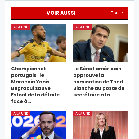
VOIR AUSSI
Tout
A LA UNE
A LA UNE
Championnat
Le Sénat américain
portugais : le
approuve la
Marocain Yanis
nomination de Todd
Begraoui sauve
Blanche au poste de
Estoril de la défaite
secrétaire à la…
face à…
A LA UNE
A LA UNE