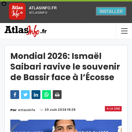
×
ATLASINFO.FR
INSTALLER
ATLASINFO
Mondial 2026: Ismaël
Saibari ravive le souvenir
de Bassir face à l’Écosse
A LA UNE
Le
20 Juin 2026 15:25
Par
Atlasinfo