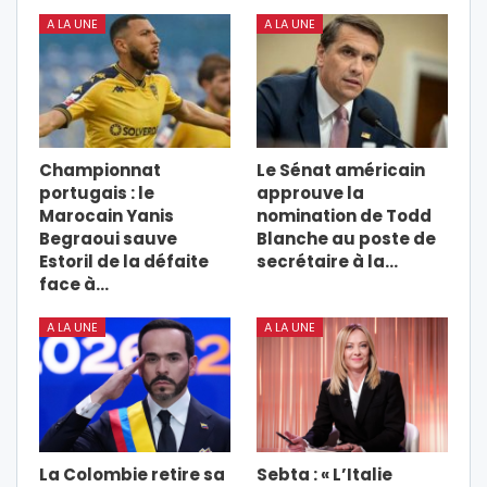
A LA UNE
A LA UNE
Championnat
Le Sénat américain
portugais : le
approuve la
Marocain Yanis
nomination de Todd
Begraoui sauve
Blanche au poste de
Estoril de la défaite
secrétaire à la…
face à…
A LA UNE
A LA UNE
La Colombie retire sa
Sebta : « L’Italie