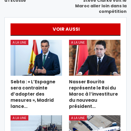
à l’Ecosse
Steve Clarke voit le
Maroc aller loin dans la
compétition
VOIR AUSSI
A LA UNE
A LA UNE
Sebta : « L’Espagne
Nasser Bourita
sera contrainte
représente le Roi du
d’adopter des
Maroc à l’investiture
mesures », Madrid
du nouveau
lance…
président…
A LA UNE
A LA UNE