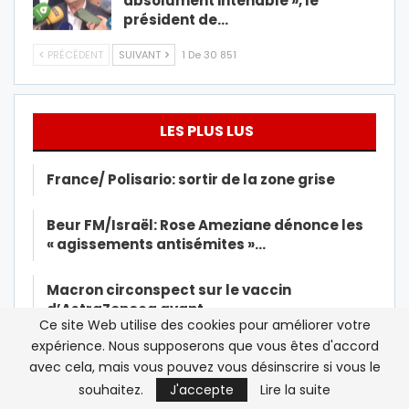
absolument intenable », le
président de…
PRÉCÉDENT
SUIVANT
1 De 30 851
LES PLUS LUS
France/ Polisario: sortir de la zone grise
Beur FM/Israël: Rose Ameziane dénonce les
« agissements antisémites »…
Macron circonspect sur le vaccin
d’AstraZeneca avant…
Ce site Web utilise des cookies pour améliorer votre
expérience. Nous supposerons que vous êtes d'accord
Le Roi Mohammed VI reçoit la première dose
avec cela, mais vous pouvez vous désinscrire si vous le
du vaccin contre la…
souhaitez.
J'accepte
Lire la suite