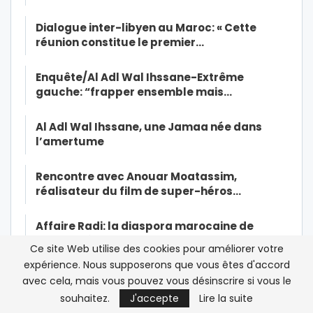
Dialogue inter-libyen au Maroc: « Cette
réunion constitue le premier…
Enquête/Al Adl Wal Ihssane-Extrême
gauche: “frapper ensemble mais…
Al Adl Wal Ihssane, une Jamaa née dans
l’amertume
Rencontre avec Anouar Moatassim,
réalisateur du film de super-héros…
Affaire Radi: la diaspora marocaine de
France dénonce toute…
Ce site Web utilise des cookies pour améliorer votre
expérience. Nous supposerons que vous êtes d'accord
Mohammed VI insiste sur le civisme dans la
avec cela, mais vous pouvez vous désinscrire si vous le
lutte contre le Coronavirus
souhaitez.
J'accepte
Lire la suite