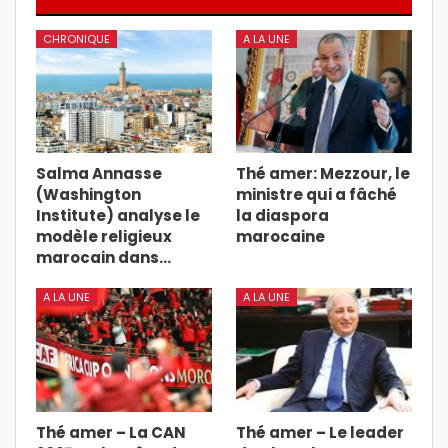
CHRONIQUE
A LA UNE
Salma Annasse
Thé amer: Mezzour, le
(Washington
ministre qui a fâché
Institute) analyse le
la diaspora
modèle religieux
marocaine
marocain dans…
A LA UNE
A LA UNE
Thé amer – La CAN
Thé amer – Le leader