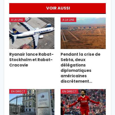
VOIR AUSSI
A LA UNE
A LA UNE
Ryanair lance Rabat-
Pendant la crise de
Stockholm et Rabat-
Sebta, deux
Cracovie
délégations
diplomatiques
américaines
discrètement…
EN DIRECT
EN DIRECT