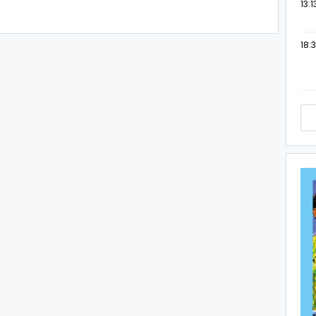
13:1
18:3