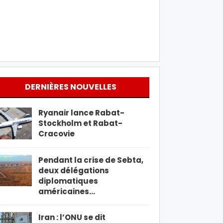
DERNIÈRES NOUVELLES
Ryanair lance Rabat-
Stockholm et Rabat-
Cracovie
Pendant la crise de Sebta,
deux délégations
diplomatiques
américaines…
Iran : l’ONU se dit