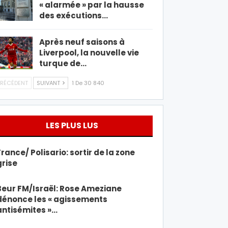
« alarmée » par la hausse
des exécutions…
Après neuf saisons à
Liverpool, la nouvelle vie
turque de…
RÉCÉDENT
SUIVANT
1 De 30 840
LES PLUS LUS
France/ Polisario: sortir de la zone
grise
Beur FM/Israël: Rose Ameziane
dénonce les « agissements
antisémites »…