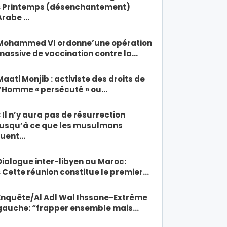
« Printemps (désenchantement)
Arabe …
Mohammed VI ordonne’une opération
massive de vaccination contre la…
Maati Monjib : activiste des droits de
l’Homme « persécuté » ou…
« Il n’y aura pas de résurrection
jusqu’à ce que les musulmans
tuent…
Dialogue inter-libyen au Maroc:
« Cette réunion constitue le premier…
Enquête/Al Adl Wal Ihssane-Extrême
gauche: “frapper ensemble mais…