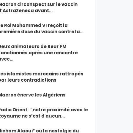
Macron circonspect sur le vaccin
d’AstraZeneca avant…
Le Roi Mohammed VI reçoit la
première dose du vaccin contre la…
Deux animateurs de Beur FM
sanctionnés après une rencontre
avec…
Les islamistes marocains rattrapés
par leurs contradictions
Macron énerve les Algériens
Radio Orient : “notre proximité avec le
Royaume ne s’est à aucun…
Hicham Alaoui* ou la nostalgie du