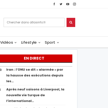
Vidéos
Lifestyle
Sport
EN DIRECT
Iran : l’ONU se dit « alarmée » par
29
la hausse des exécutions depuis
les…
Après neuf saisons à Liverpool, la
5
nouvelle vie turque de
l’international…