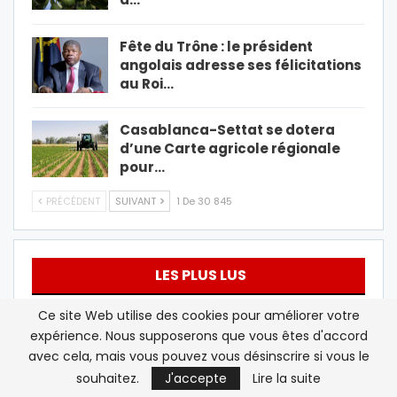
Fête du Trône : le président
angolais adresse ses félicitations
au Roi…
Casablanca-Settat se dotera
d’une Carte agricole régionale
pour…
PRÉCÉDENT
SUIVANT
1 De 30 845
LES PLUS LUS
Ce site Web utilise des cookies pour améliorer votre
France/ Polisario: sortir de la zone grise
expérience. Nous supposerons que vous êtes d'accord
avec cela, mais vous pouvez vous désinscrire si vous le
Beur FM/Israël: Rose Ameziane dénonce les
souhaitez.
J'accepte
Lire la suite
« agissements antisémites »…