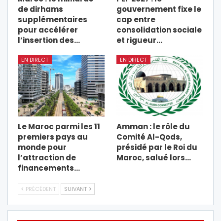
de dirhams
gouvernement fixe le
supplémentaires
cap entre
pour accélérer
consolidation sociale
l’insertion des…
et rigueur…
EN DIRECT
EN DIRECT
Le Maroc parmi les 11
Amman : le rôle du
premiers pays au
Comité Al-Qods,
monde pour
présidé par le Roi du
l’attraction de
Maroc, salué lors…
financements…
PRÉCÉDENT
SUIVANT