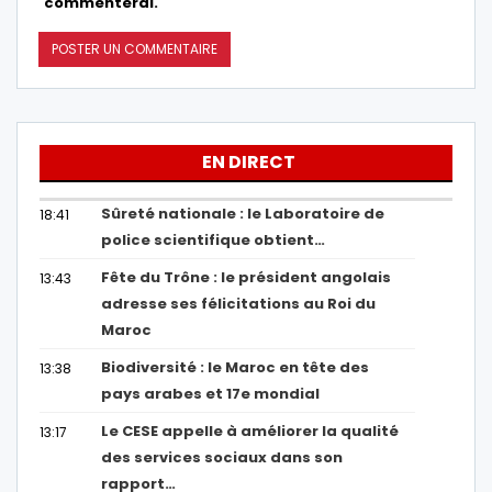
commenterai.
EN DIRECT
Sûreté nationale : le Laboratoire de
18:41
police scientifique obtient…
Fête du Trône : le président angolais
13:43
adresse ses félicitations au Roi du
Maroc
Biodiversité : le Maroc en tête des
13:38
pays arabes et 17e mondial
Le CESE appelle à améliorer la qualité
13:17
des services sociaux dans son
rapport…