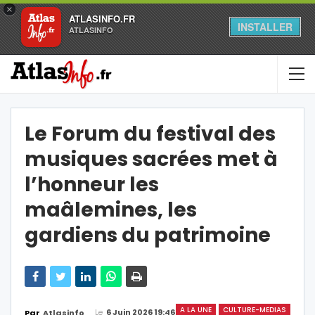
×
ATLASINFO.FR
INSTALLER
ATLASINFO
Le Forum du festival des
musiques sacrées met à
l’honneur les
maâlemines, les
gardiens du patrimoine
A LA UNE
CULTURE-MEDIAS
Le
6 Juin 2026 19:46
Par
Atlasinfo