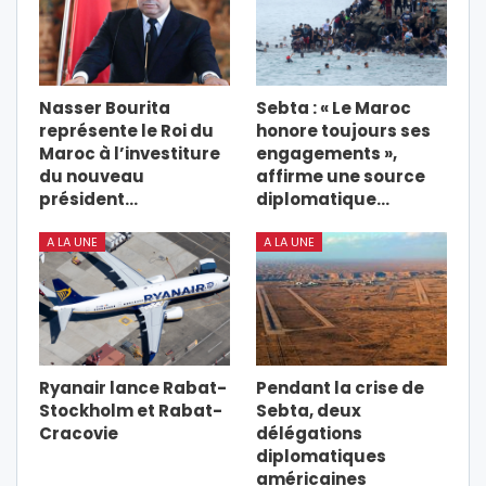
Nasser Bourita
Sebta : « Le Maroc
représente le Roi du
honore toujours ses
Maroc à l’investiture
engagements »,
du nouveau
affirme une source
président…
diplomatique…
A LA UNE
A LA UNE
Ryanair lance Rabat-
Pendant la crise de
Stockholm et Rabat-
Sebta, deux
Cracovie
délégations
diplomatiques
américaines