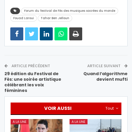
Forum du festival de Fès des musiques sacrées du monde
Fouad Laroui
Tahar Ben Jelloun
ARTICLE PRÉCÉDENT
ARTICLE SUIVANT
29 édition du Festival de
Quand l’algorithme
Fès: une soirée artistique
devient mufti
célébrant les voix
féminines
VOIR AUSSI
Tout
A LA UNE
A LA UNE