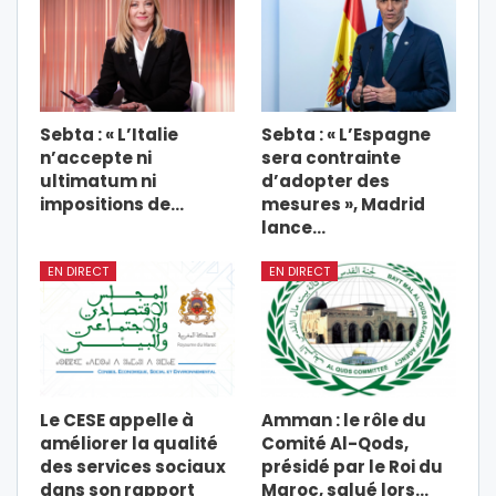
Sebta : « L’Italie
Sebta : « L’Espagne
n’accepte ni
sera contrainte
ultimatum ni
d’adopter des
impositions de…
mesures », Madrid
lance…
EN DIRECT
EN DIRECT
Le CESE appelle à
Amman : le rôle du
améliorer la qualité
Comité Al-Qods,
des services sociaux
présidé par le Roi du
dans son rapport
Maroc, salué lors…