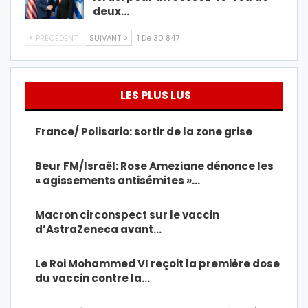
deux…
PRÉCÉDENT
SUIVANT
1 De 30 847
LES PLUS LUS
France/ Polisario: sortir de la zone grise
Beur FM/Israël: Rose Ameziane dénonce les
« agissements antisémites »…
Macron circonspect sur le vaccin
d’AstraZeneca avant…
Le Roi Mohammed VI reçoit la première dose
du vaccin contre la…