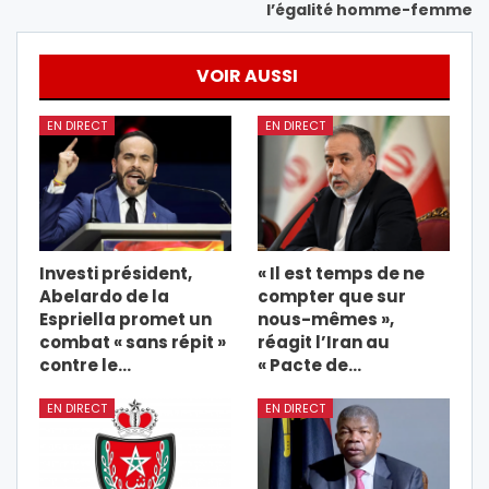
l’égalité homme-femme
VOIR AUSSI
EN DIRECT
EN DIRECT
Investi président,
« Il est temps de ne
Abelardo de la
compter que sur
Espriella promet un
nous-mêmes »,
combat « sans répit »
réagit l’Iran au
contre le…
« Pacte de…
EN DIRECT
EN DIRECT