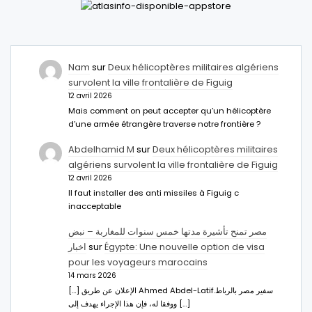
Nam
sur
Deux hélicoptères militaires algériens
survolent la ville frontalière de Figuig
12 avril 2026
Mais comment on peut accepter qu’un hélicoptère
d’une armée étrangère traverse notre frontière ?
Abdelhamid M
sur
Deux hélicoptères militaires
algériens survolent la ville frontalière de Figuig
12 avril 2026
Il faut installer des anti missiles à Figuig c
inacceptable
مصر تمنح تأشيرة مدتها خمس سنوات للمغاربة – نبض
اخبار
sur
Égypte: Une nouvelle option de visa
pour les voyageurs marocains
14 mars 2026
[…] الإعلان عن طريق Ahmed Abdel-Latifسفير مصر بالرباط.
ووفقا له، فإن هذا الإجراء يهدف إلى […]