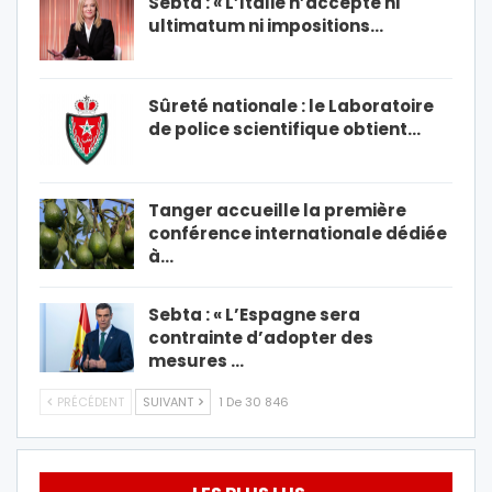
Sebta : « L’Italie n’accepte ni
ultimatum ni impositions…
Sûreté nationale : le Laboratoire
de police scientifique obtient…
Tanger accueille la première
conférence internationale dédiée
à…
Sebta : « L’Espagne sera
contrainte d’adopter des
mesures …
PRÉCÉDENT
SUIVANT
1 De 30 846