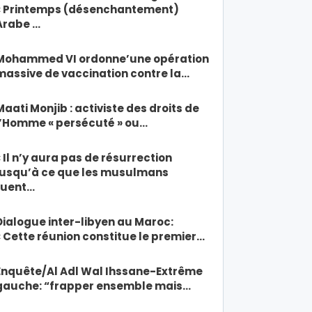
« Printemps (désenchantement)
Arabe …
Mohammed VI ordonne’une opération
massive de vaccination contre la…
Maati Monjib : activiste des droits de
l’Homme « persécuté » ou…
« Il n’y aura pas de résurrection
jusqu’à ce que les musulmans
tuent…
Dialogue inter-libyen au Maroc:
« Cette réunion constitue le premier…
Enquête/Al Adl Wal Ihssane-Extrême
gauche: “frapper ensemble mais…