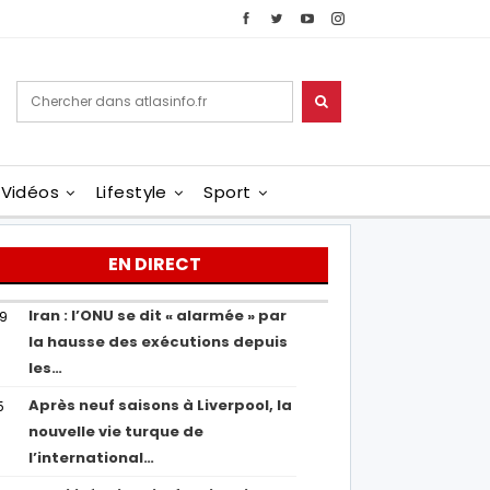
Vidéos
Lifestyle
Sport
EN DIRECT
Iran : l’ONU se dit « alarmée » par
29
la hausse des exécutions depuis
les…
Après neuf saisons à Liverpool, la
5
nouvelle vie turque de
l’international…