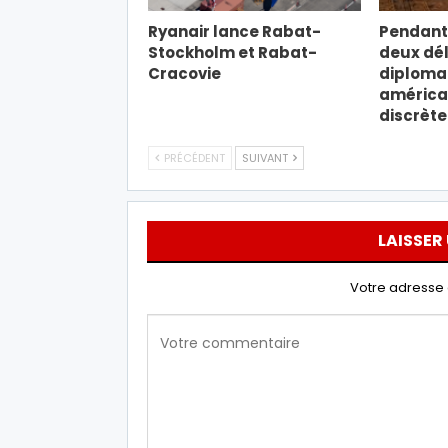
Ryanair lance Rabat-
Pendant 
Stockholm et Rabat-
deux dé
Cracovie
diploma
américa
discrèt
PRÉCÉDENT
SUIVANT
LAISSER
Votre adresse 