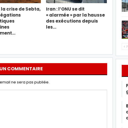
la crise de Sebta,
Iran : l’ONU se dit
légations
« alarmée » par la hausse
tiques
des exécutions depuis
ines
les…
ement…
P
 UN COMMENTAIRE
email ne sera pas publiée.