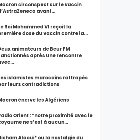
Macron circonspect sur le vaccin
d’AstraZeneca avant…
Le Roi Mohammed VI reçoit la
première dose du vaccin contre la…
Deux animateurs de Beur FM
sanctionnés après une rencontre
avec…
Les islamistes marocains rattrapés
par leurs contradictions
Macron énerve les Algériens
Radio Orient : “notre proximité avec le
Royaume ne s’est à aucun…
Hicham Alaoui* ou la nostalgie du