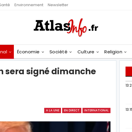
Santé
Environnement
Newsletter
onal
Économie
Société
Culture
Religion
an sera signé dimanche
13:
13:1
A LA UNE
EN DIRECT
INTERNATIONAL