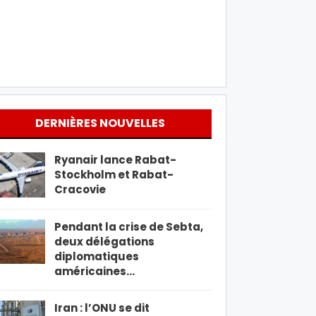
DERNIÈRES NOUVELLES
Ryanair lance Rabat-
Stockholm et Rabat-
Cracovie
Pendant la crise de Sebta,
deux délégations
diplomatiques
américaines…
Iran : l’ONU se dit