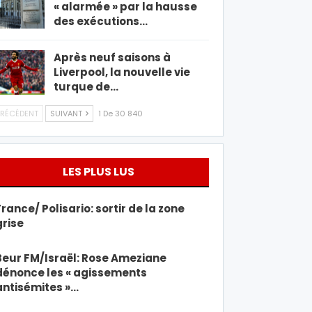
« alarmée » par la hausse
des exécutions…
Après neuf saisons à
Liverpool, la nouvelle vie
turque de…
RÉCÉDENT
SUIVANT
1 De 30 840
LES PLUS LUS
France/ Polisario: sortir de la zone
grise
Beur FM/Israël: Rose Ameziane
dénonce les « agissements
antisémites »…