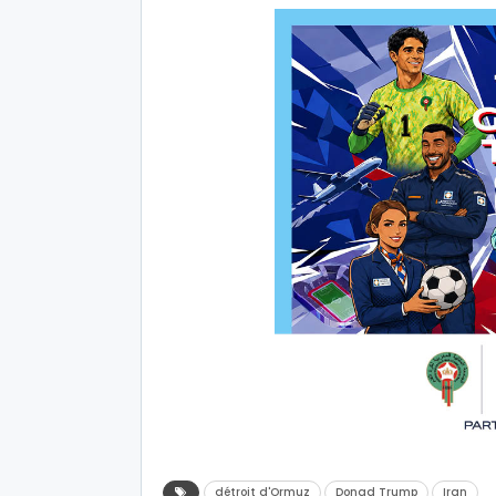
détroit d'Ormuz
Donad Trump
Iran