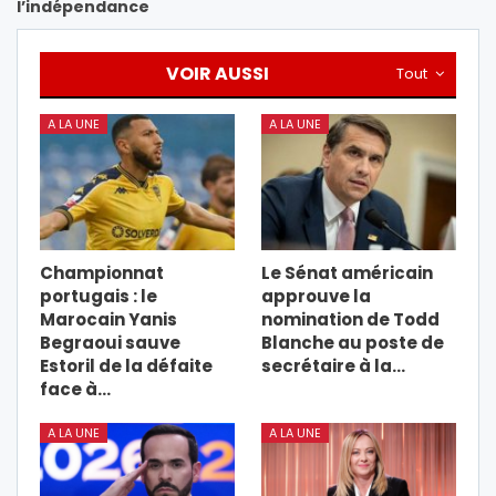
l’indépendance
VOIR AUSSI
Tout
A LA UNE
A LA UNE
Championnat
Le Sénat américain
portugais : le
approuve la
Marocain Yanis
nomination de Todd
Begraoui sauve
Blanche au poste de
Estoril de la défaite
secrétaire à la…
face à…
A LA UNE
A LA UNE