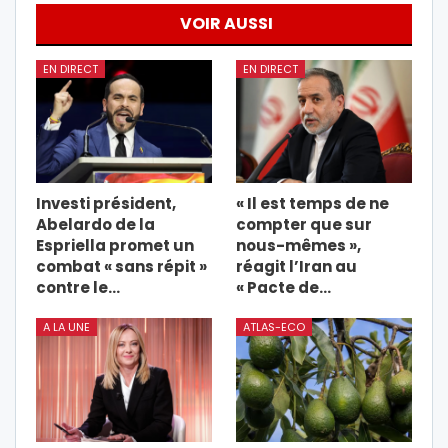
VOIR AUSSI
EN DIRECT
EN DIRECT
Investi président,
« Il est temps de ne
Abelardo de la
compter que sur
Espriella promet un
nous-mêmes »,
combat « sans répit »
réagit l’Iran au
contre le…
« Pacte de…
A LA UNE
ATLAS-ECO