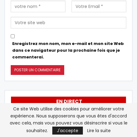
Enregistrez mon nom, mon e-mail et mon site Web
dans ce navigateur pour la prochaine fois que je
commenterai.
EN DIRECT
Ce site Web utilise des cookies pour améliorer votre
expérience. Nous supposerons que vous êtes d'accord
Le Sénat américain confirme Todd
12:17
avec cela, mais vous pouvez vous désinscrire si vous le
Blanche au poste de procureur
souhaitez.
J'accepte
Lire la suite
général