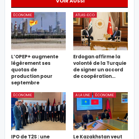
VOIR AUSSI
ÉCONOMIE
ATLAS-ECO
L’OPEP+ augmente
Erdogan affirme la
légèrement ses
volonté de la Turquie
quotas de
de signer un accord
production pour
de coopération…
septembre
ÉCONOMIE
A LA UNE
ÉCONOMIE
IPO de T2S : une
Le Kazakhstan veut