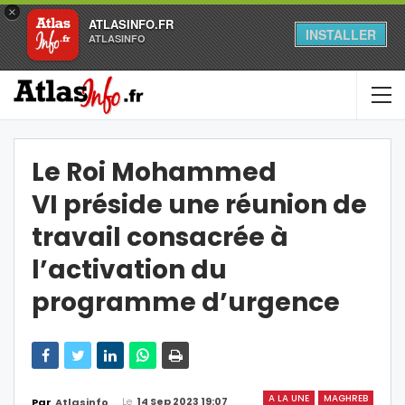
×
ATLASINFO.FR
INSTALLER
ATLASINFO
Le Roi Mohammed
VI préside une réunion de
travail consacrée à
l’activation du
programme d’urgence
A LA UNE
MAGHREB
Le
14 Sep 2023 19:07
Par
Atlasinfo