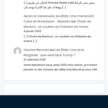
[…] الإعلان عن طريق Ahmed Abdel-Latifسفير مصر بالرباط.
ووفقا له، فإن هذا الإجراء يهدف إلى […]
Après le Venezuela, les États-Unis menacent
Cuba et Groenland - Atlasinfo
sur
Chute de
Maduro : un soutien du Polisario en moins
4 janvier 2026
[…] Chute de Maduro : un soutien du Polisario en
moins […]
Hachim Bennani
sur
Les États-Unis et le
Maghreb : que veut faire Trump ?
21 novembre 2025
omar bendouro vous avez 1000 fois raison, je n'avais
jamais vu les choses de cette manière et je vous fait…