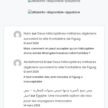
Nam
sur
Deux hélicoptères militaires algériens
survolent la ville frontalière de Figuig
12 avril 2026
Mais comment on peut accepter qu’un hélicoptère
d’une armée étrangère traverse notre frontière ?
Abdelhamid M
sur
Deux hélicoptères militaires
algériens survolent la ville frontalière de Figuig
12 avril 2026
Il faut installer des anti missiles à Figuig c
inacceptable
مصر تمنح تأشيرة مدتها خمس سنوات للمغاربة – نبض
اخبار
sur
Égypte: Une nouvelle option de visa
pour les voyageurs marocains
14 mars 2026