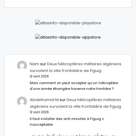
Nam
sur
Deux hélicoptères militaires algériens
survolent la ville frontalière de Figuig
12 avril 2026
Mais comment on peut accepter qu’un hélicoptère
d’une armée étrangère traverse notre frontière ?
Abdelhamid M
sur
Deux hélicoptères militaires
algériens survolent la ville frontalière de Figuig
12 avril 2026
Il faut installer des anti missiles à Figuig c
inacceptable
مصر تمنح تأشيرة مدتها خمس سنوات للمغاربة – نبض