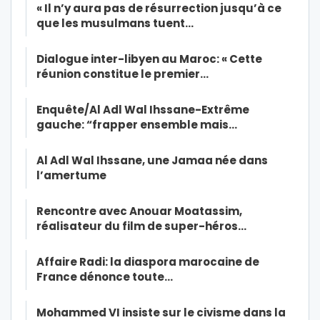
« Il n’y aura pas de résurrection jusqu’à ce
que les musulmans tuent…
Dialogue inter-libyen au Maroc: « Cette
réunion constitue le premier…
Enquête/Al Adl Wal Ihssane-Extrême
gauche: “frapper ensemble mais…
Al Adl Wal Ihssane, une Jamaa née dans
l’amertume
Rencontre avec Anouar Moatassim,
réalisateur du film de super-héros…
Affaire Radi: la diaspora marocaine de
France dénonce toute…
Mohammed VI insiste sur le civisme dans la