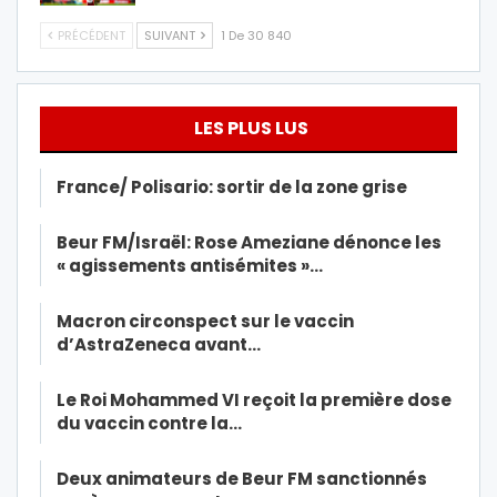
PRÉCÉDENT
SUIVANT
1 De 30 840
LES PLUS LUS
France/ Polisario: sortir de la zone grise
Beur FM/Israël: Rose Ameziane dénonce les
« agissements antisémites »…
Macron circonspect sur le vaccin
d’AstraZeneca avant…
Le Roi Mohammed VI reçoit la première dose
du vaccin contre la…
Deux animateurs de Beur FM sanctionnés