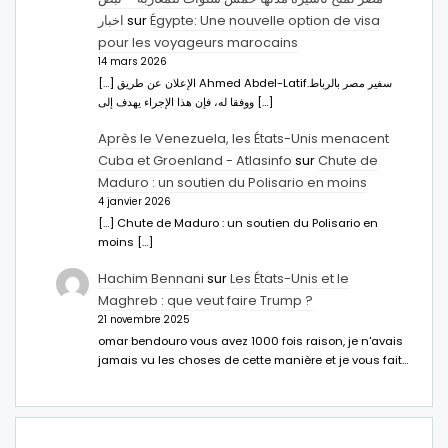
اخبار
sur
Égypte: Une nouvelle option de visa
pour les voyageurs marocains
14 mars 2026
[…] الإعلان عن طريق Ahmed Abdel-Latifسفير مصر بالرباط.
ووفقا له، فإن هذا الإجراء يهدف إلى […]
Après le Venezuela, les États-Unis menacent
Cuba et Groenland - Atlasinfo
sur
Chute de
Maduro : un soutien du Polisario en moins
4 janvier 2026
[…] Chute de Maduro : un soutien du Polisario en
moins […]
Hachim Bennani
sur
Les États-Unis et le
Maghreb : que veut faire Trump ?
21 novembre 2025
omar bendouro vous avez 1000 fois raison, je n'avais
jamais vu les choses de cette manière et je vous fait…