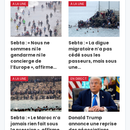
A LA UNE
A LA UNE
Sebta : « Nous ne
Sebta : « La digue
sommes ni le
migratoire n’a pas
gendarme ni le
cédé sous les
concierge de
passeurs, mais sous
l’Europe », affirme…
une…
A LA UNE
EN DIRECT
Sebta : « Le Maroc n’a
Donald Trump
jamais rien fait sous
annonce une reprise
la pression », affirme
des négociations