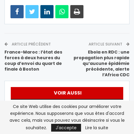
ARTICLE PRÉCÉDENT
ARTICLE SUIVANT
France-Maroc : l’état des
Ebola en RDC : une
forces à deux heures du
propagation plus rapide
coup d’envoi du quart de
qu’aucune épidémie
finale à Boston
précédente, alerte
l’Africa CDC
VOIR AUSSI
Ce site Web utilise des cookies pour améliorer votre
A LA UNE
A LA UNE
expérience. Nous supposerons que vous êtes d'accord
avec cela, mais vous pouvez vous désinscrire si vous le
souhaitez.
J'accepte
Lire la suite