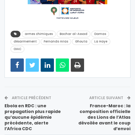
armes chimiques
Bachar al-Assad
Damas
désarmement
Fernando Arias
Ghouta
La Haye
OIAC
ARTICLE PRÉCÉDENT
ARTICLE SUIVANT
Ebola en RDC : une
France-Maroc : la
propagation plus rapide
composition officielle
qu’aucune épidémie
des Lions de l’Atlas
précédente, alerte
dévoilée avant le coup
l’Africa CDC
d’envoi