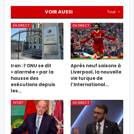
VOIR AUSSI
Tout
EN DIRECT
EN DIRECT
Iran : l’ONU se dit
Après neuf saisons à
« alarmée » par la
Liverpool, la nouvelle
hausse des
vie turque de
exécutions depuis
l’international…
les…
SPORT
EN DIRECT