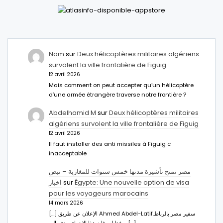
Nam
sur
Deux hélicoptères militaires algériens
survolent la ville frontalière de Figuig
12 avril 2026
Mais comment on peut accepter qu’un hélicoptère
d’une armée étrangère traverse notre frontière ?
Abdelhamid M
sur
Deux hélicoptères militaires
algériens survolent la ville frontalière de Figuig
12 avril 2026
Il faut installer des anti missiles à Figuig c
inacceptable
مصر تمنح تأشيرة مدتها خمس سنوات للمغاربة – نبض
اخبار
sur
Égypte: Une nouvelle option de visa
pour les voyageurs marocains
14 mars 2026
[…] الإعلان عن طريق Ahmed Abdel-Latifسفير مصر بالرباط.