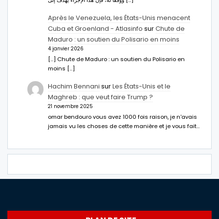
ووفقا له، فإن هذا الإجراء يهدف إلى […]
Après le Venezuela, les États-Unis menacent
Cuba et Groenland - Atlasinfo
sur
Chute de
Maduro : un soutien du Polisario en moins
4 janvier 2026
[…] Chute de Maduro : un soutien du Polisario en
moins […]
Hachim Bennani
sur
Les États-Unis et le
Maghreb : que veut faire Trump ?
21 novembre 2025
omar bendouro vous avez 1000 fois raison, je n'avais
jamais vu les choses de cette manière et je vous fait…