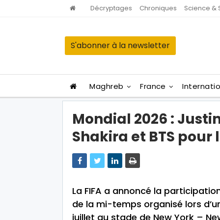
Décryptages
Chroniques
Science & 
S'abonner à la newsletter
Maghreb
France
Internati
Mondial 2026 : Justi
Shakira et BTS pour l
La FIFA a annoncé la participatio
de la mi-temps organisé lors d’u
juillet au stade de New York – Ne