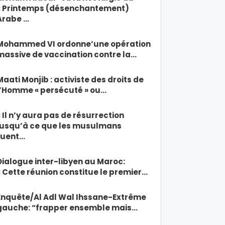
« Printemps (désenchantement)
Arabe …
Mohammed VI ordonne’une opération
massive de vaccination contre la…
Maati Monjib : activiste des droits de
l’Homme « persécuté » ou…
« Il n’y aura pas de résurrection
jusqu’à ce que les musulmans
tuent…
Dialogue inter-libyen au Maroc:
« Cette réunion constitue le premier…
Enquête/Al Adl Wal Ihssane-Extrême
gauche: “frapper ensemble mais…