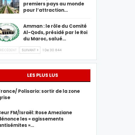
premiers pays au monde
pour l’attraction…
Amman : le rôle du Comité
Al-Qods, présidé par le Roi
du Maroc, salué…
RÉCÉDENT
SUIVANT
1 De 30 844
LES PLUS LUS
France/ Polisario: sortir de la zone
grise
Beur FM/Israël: Rose Ameziane
dénonce les « agissements
antisémites »…