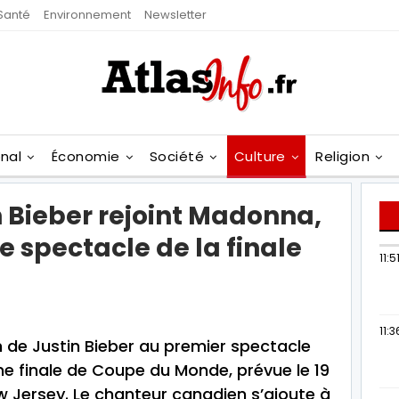
Santé
Environnement
Newsletter
onal
Économie
Société
Culture
Religion
n Bieber rejoint Madonna,
e spectacle de la finale
11:5
11:3
n de Justin Bieber au premier spectacle
ne finale de Coupe du Monde, prévue le 19
w Jersey. Le chanteur canadien s’ajoute à