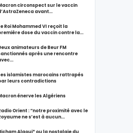
Macron circonspect sur le vaccin
d’AstraZeneca avant…
Le Roi Mohammed VI reçoit la
première dose du vaccin contre la…
Deux animateurs de Beur FM
sanctionnés après une rencontre
avec…
Les islamistes marocains rattrapés
par leurs contradictions
Macron énerve les Algériens
Radio Orient : “notre proximité avec le
Royaume ne s’est à aucun…
Hicham Alaoui* ou la nostalgie du