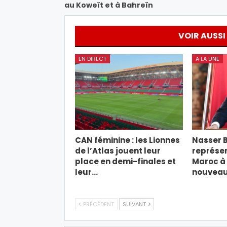
au Koweït et à Bahreïn
VOIR AUSSI
EN DIRECT
A LA UNE
CAN féminine : les Lionnes
Nasser B
de l’Atlas jouent leur
représen
place en demi-finales et
Maroc à 
leur…
nouveau
PRÉCÉDENT
SUIVANT