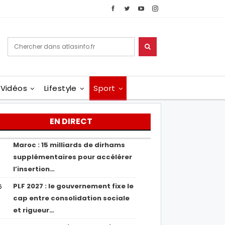
Vidéos
Lifestyle
Sport
EN DIRECT
Maroc : 15 milliards de dirhams
1
supplémentaires pour accélérer
l’insertion…
PLF 2027 : le gouvernement fixe le
6
cap entre consolidation sociale
et rigueur…