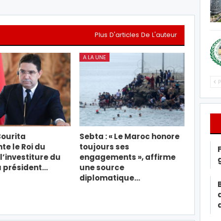
Plus D'articles De L'auteur
A LA UNE
P
ourita
Sebta : « Le Maroc honore
te le Roi du
toujours ses
l’investiture du
engagements », affirme
 président…
une source
diplomatique…