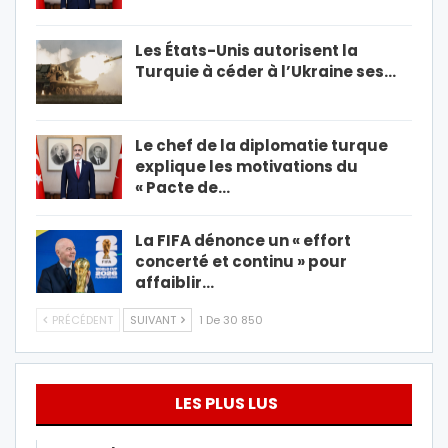
Les États-Unis autorisent la
Turquie à céder à l’Ukraine ses…
Le chef de la diplomatie turque
explique les motivations du
« Pacte de…
La FIFA dénonce un « effort
concerté et continu » pour
affaiblir…
PRÉCÉDENT
SUIVANT
1 De 30 850
LES PLUS LUS