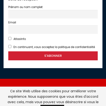
Prénom ou nom complet
Email
AtlasInfo
En continuant, vous acceptez la politique de confidentialité
Ce site Web utilise des cookies pour améliorer votre
expérience. Nous supposerons que vous êtes d'accord
Atlasinfo.fr : l'essentiel de l'actualité de la France et du
avec cela, mais vous pouvez vous désinscrire si vous le
Maghreb © Tous Droits Réservés - Atlasinfo- 2026