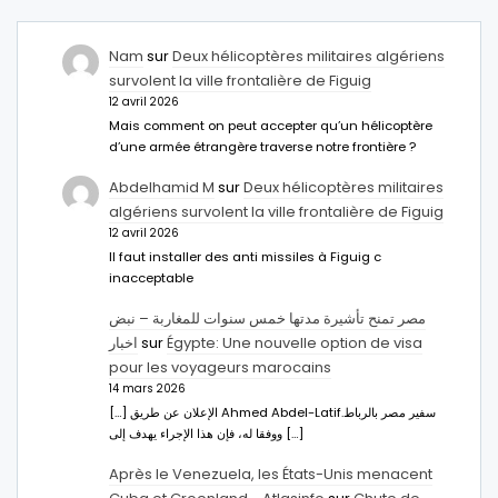
Nam
sur
Deux hélicoptères militaires algériens
survolent la ville frontalière de Figuig
12 avril 2026
Mais comment on peut accepter qu’un hélicoptère
d’une armée étrangère traverse notre frontière ?
Abdelhamid M
sur
Deux hélicoptères militaires
algériens survolent la ville frontalière de Figuig
12 avril 2026
Il faut installer des anti missiles à Figuig c
inacceptable
مصر تمنح تأشيرة مدتها خمس سنوات للمغاربة – نبض
اخبار
sur
Égypte: Une nouvelle option de visa
pour les voyageurs marocains
14 mars 2026
[…] الإعلان عن طريق Ahmed Abdel-Latifسفير مصر بالرباط.
ووفقا له، فإن هذا الإجراء يهدف إلى […]
Après le Venezuela, les États-Unis menacent