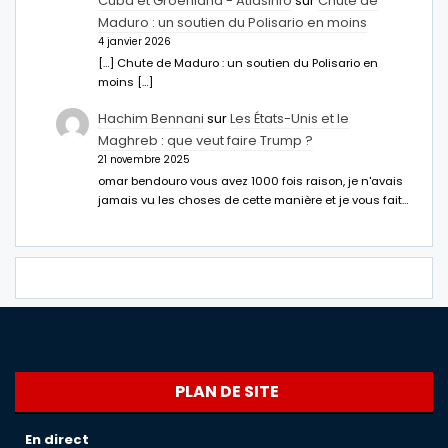
Cuba et Groenland - Atlasinfo
sur
Chute de
Maduro : un soutien du Polisario en moins
4 janvier 2026
[…] Chute de Maduro : un soutien du Polisario en
moins […]
Hachim Bennani
sur
Les États-Unis et le
Maghreb : que veut faire Trump ?
21 novembre 2025
omar bendouro vous avez 1000 fois raison, je n'avais
jamais vu les choses de cette manière et je vous fait…
PLAN DE SITE
En direct