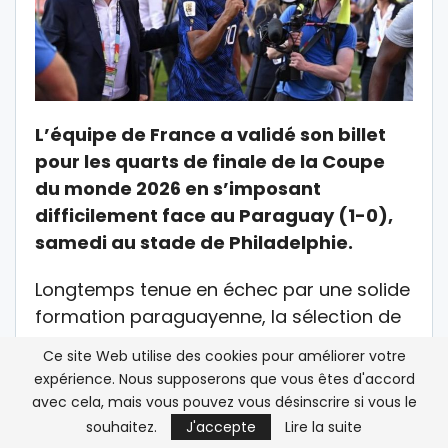
L’équipe de France a validé son billet
pour les quarts de finale de la Coupe
du monde 2026 en s’imposant
difficilement face au Paraguay (1-0),
samedi au stade de Philadelphie.
Longtemps tenue en échec par une solide
formation paraguayenne, la sélection de
Didier Deschamps a fini par faire la
Ce site Web utilise des cookies pour améliorer votre
différence grâce à son capitaine Kylian
expérience. Nous supposerons que vous êtes d'accord
Mbappé, auteur de l’unique but de la
avec cela, mais vous pouvez vous désinscrire si vous le
rencontre sur penalty à la 70e minute.
souhaitez.
J'accepte
Lire la suite