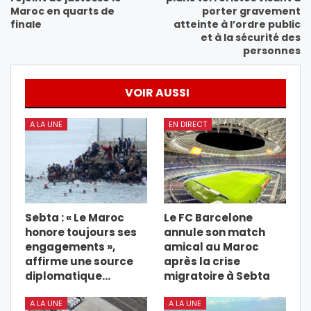
Maroc en quarts de
porter gravement
finale
atteinte à l’ordre public
et à la sécurité des
personnes
VOIR AUSSI
A LA UNE
EN DIRECT
Sebta : « Le Maroc
Le FC Barcelone
honore toujours ses
annule son match
engagements »,
amical au Maroc
affirme une source
après la crise
diplomatique…
migratoire à Sebta
A LA UNE
A LA UNE