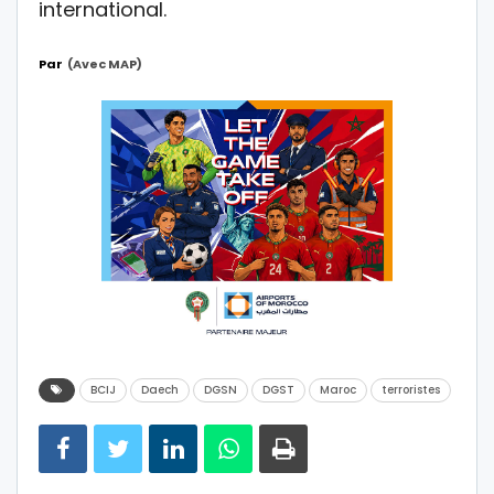
international.
Par
(avec MAP)
BCIJ
Daech
DGSN
DGST
Maroc
terroristes