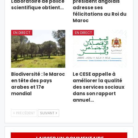
Laboratoire de police
président angolais
scientifique obtient…
adresse ses
félicitations au Roi du
Maroc
EN DIRECT
EN DIRECT
Biodiversité : le Maroc
Le CESE appelle à
en tête des pays
améliorer la qualité
arabes et 17e
des services sociaux
mondial
dans son rapport
annuel…
PRÉCÉDENT
SUIVANT