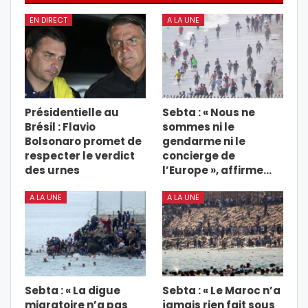
EN DIRECT
A LA UNE
Présidentielle au
Sebta : « Nous ne
Brésil : Flavio
sommes ni le
Bolsonaro promet de
gendarme ni le
respecter le verdict
concierge de
des urnes
l’Europe », affirme…
A LA UNE
A LA UNE
Sebta : « La digue
Sebta : « Le Maroc n’a
migratoire n’a pas
jamais rien fait sous