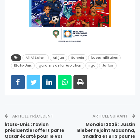
Ali Al Salem
Arifjan
Bahreïn
bases militaires
Etats-Unis
gardiens de la révolution
irgc
Juffair
ARTICLE PRÉCÉDENT
ARTICLE SUIVANT
États-Unis : l’avion
Mondial 2026 : Justin
présidentiel offert par le
Bieber rejoint Madonna,
Qatar écarté pour le vol
Shakira et BTS pour le