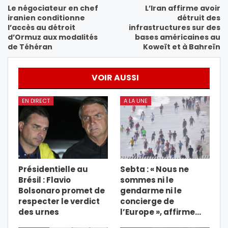
Le négociateur en chef
L’Iran affirme avoir
iranien conditionne
détruit des
l’accès au détroit
infrastructures sur des
d’Ormuz aux modalités
bases américaines au
de Téhéran
Koweït et à Bahreïn
VOIR AUSSI
EN DIRECT
A LA UNE
Présidentielle au
Sebta : « Nous ne
Brésil : Flavio
sommes ni le
Bolsonaro promet de
gendarme ni le
respecter le verdict
concierge de
des urnes
l’Europe », affirme…