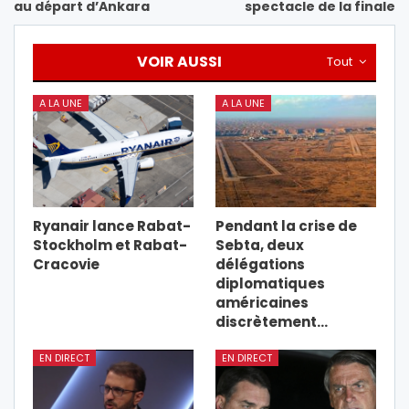
au départ d’Ankara
spectacle de la finale
VOIR AUSSI
Tout
A LA UNE
A LA UNE
Ryanair lance Rabat-
Pendant la crise de
Stockholm et Rabat-
Sebta, deux
Cracovie
délégations
diplomatiques
américaines
discrètement…
EN DIRECT
EN DIRECT