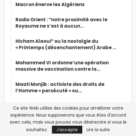
Macron énerve les Algériens
Radio Orient : “notre proximité avec le
Royaume ne s’est à aucun…
Hicham Alaoui* ou la nostalgie du
« Printemps (désenchantement) Arabe …
Mohammed VI ordonne’une opération
massive de vaccination contre la…
Maati Monjib : activiste des droits de
l’Homme « persécuté » ou…
« Il n’y aura pas de résurrection jusqu’à ce
Ce site Web utilise des cookies pour améliorer votre
que les musulmans tuent…
expérience. Nous supposerons que vous êtes d'accord
avec cela, mais vous pouvez vous désinscrire si vous le
Dialogue inter-libyen au Maroc: « Cette
souhaitez.
J'accepte
Lire la suite
réunion constitue le premier…