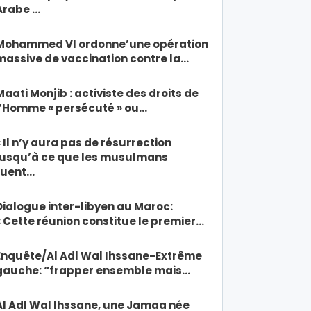
Arabe …
Mohammed VI ordonne’une opération
massive de vaccination contre la…
Maati Monjib : activiste des droits de
l’Homme « persécuté » ou…
« Il n’y aura pas de résurrection
jusqu’à ce que les musulmans
tuent…
Dialogue inter-libyen au Maroc:
« Cette réunion constitue le premier…
Enquête/Al Adl Wal Ihssane-Extrême
gauche: “frapper ensemble mais…
Al Adl Wal Ihssane, une Jamaa née