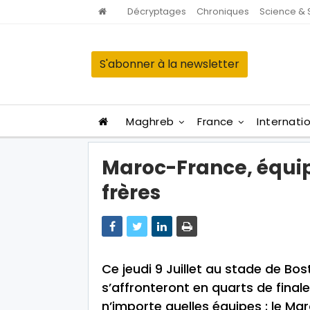
Décryptages
Chroniques
Science & 
S'abonner à la newsletter
Maghreb
France
Internati
Maroc-France, équi
frères
Ce jeudi 9 Juillet au stade de Bo
s’affronteront en quarts de fina
n’importe quelles équipes : le Maro