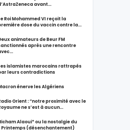
d’AstraZeneca avant…
Le Roi Mohammed VI reçoit la
première dose du vaccin contre la…
Deux animateurs de Beur FM
sanctionnés après une rencontre
avec…
Les islamistes marocains rattrapés
par leurs contradictions
Macron énerve les Algériens
Radio Orient : “notre proximité avec le
Royaume ne s’est à aucun…
Hicham Alaoui* ou la nostalgie du
« Printemps (désenchantement)