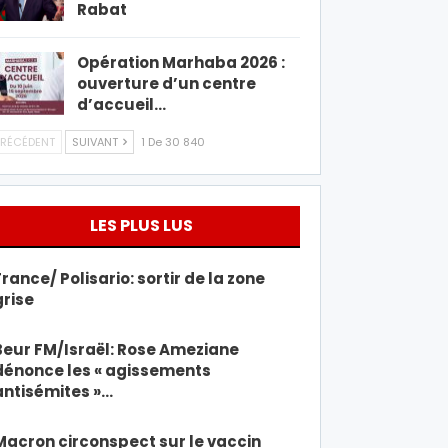
Rabat
Opération Marhaba 2026 :
ouverture d’un centre
d’accueil…
RÉCÉDENT
SUIVANT
1 De 30 840
LES PLUS LUS
France/ Polisario: sortir de la zone
grise
Beur FM/Israël: Rose Ameziane
dénonce les « agissements
antisémites »…
Macron circonspect sur le vaccin