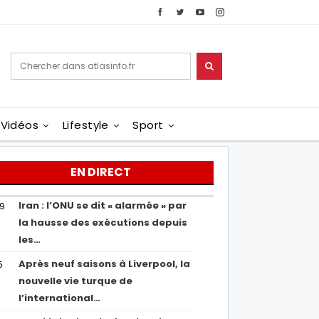
Vidéos
Lifestyle
Sport
EN DIRECT
Iran : l’ONU se dit « alarmée » par
29
la hausse des exécutions depuis
les…
Après neuf saisons à Liverpool, la
5
nouvelle vie turque de
l’international…