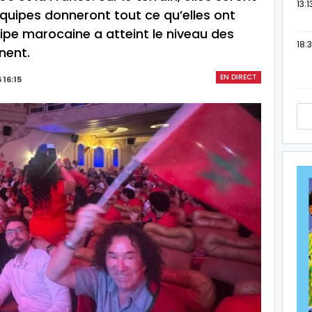
13:1
équipes donneront tout ce qu’elles ont
uipe marocaine a atteint le niveau des
18:3
nent.
EN DIRECT
 16:15