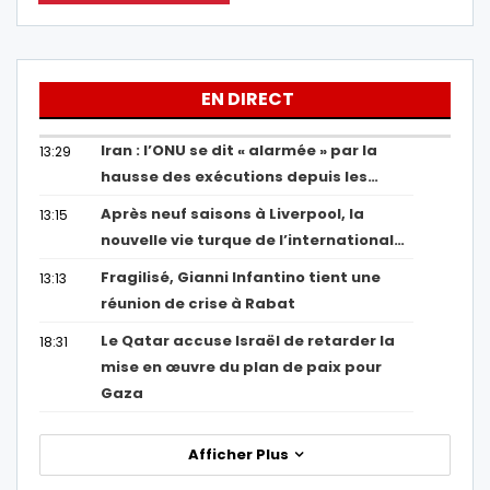
EN DIRECT
Iran : l’ONU se dit « alarmée » par la
13:29
hausse des exécutions depuis les…
Après neuf saisons à Liverpool, la
13:15
nouvelle vie turque de l’international…
Fragilisé, Gianni Infantino tient une
13:13
réunion de crise à Rabat
Le Qatar accuse Israël de retarder la
18:31
mise en œuvre du plan de paix pour
Gaza
Afficher Plus