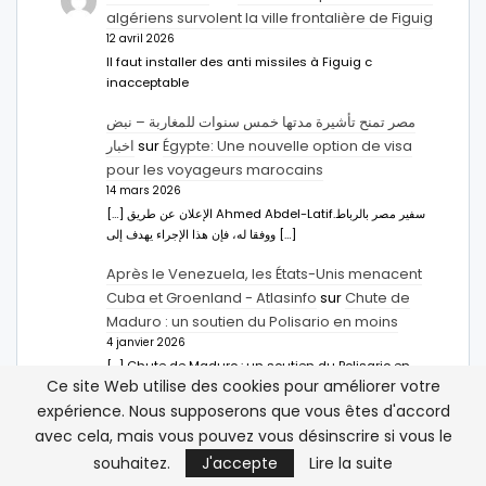
algériens survolent la ville frontalière de Figuig
12 avril 2026
Il faut installer des anti missiles à Figuig c
inacceptable
مصر تمنح تأشيرة مدتها خمس سنوات للمغاربة – نبض
اخبار
sur
Égypte: Une nouvelle option de visa
pour les voyageurs marocains
14 mars 2026
[…] الإعلان عن طريق Ahmed Abdel-Latifسفير مصر بالرباط.
ووفقا له، فإن هذا الإجراء يهدف إلى […]
Après le Venezuela, les États-Unis menacent
Cuba et Groenland - Atlasinfo
sur
Chute de
Maduro : un soutien du Polisario en moins
4 janvier 2026
[…] Chute de Maduro : un soutien du Polisario en
Ce site Web utilise des cookies pour améliorer votre
moins […]
expérience. Nous supposerons que vous êtes d'accord
Hachim Bennani
sur
Les États-Unis et le
avec cela, mais vous pouvez vous désinscrire si vous le
Maghreb : que veut faire Trump ?
souhaitez.
J'accepte
Lire la suite
21 novembre 2025