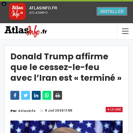
×
ATLASINFO.FR
INSTALLER
ATLASINFO
Donald Trump affirme
que le cessez-le-feu
avec l’Iran est « terminé »
A LA UNE
Le
8 Juil 2026 11:55
Par
Atlasinfo