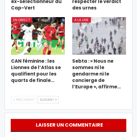
ex-sélectionneur du
respecter le verdict
Cap-Vert
des urnes
EN DIRECT
A LA UNE
CAN féminine : les
Sebta : « Nous ne
Lionnes de l’Atlas se
sommes ni le
qualifient pour les
gendarme ni le
quarts de finale…
concierge de
l’Europe », affirme…
PRÉCÉDENT
SUIVANT
LAISSER UN COMMENTAIRE