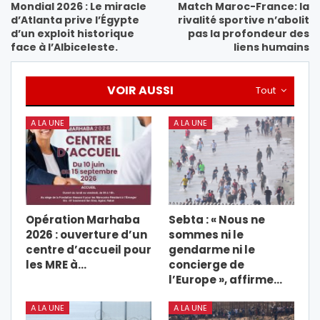
Mondial 2026 : Le miracle
Match Maroc-France: la
d’Atlanta prive l’Égypte
rivalité sportive n’abolit
d’un exploit historique
pas la profondeur des
face à l’Albiceleste.
liens humains
VOIR AUSSI
Tout
A LA UNE
A LA UNE
Opération Marhaba
Sebta : « Nous ne
2026 : ouverture d’un
sommes ni le
centre d’accueil pour
gendarme ni le
les MRE à…
concierge de
l’Europe », affirme…
A LA UNE
A LA UNE