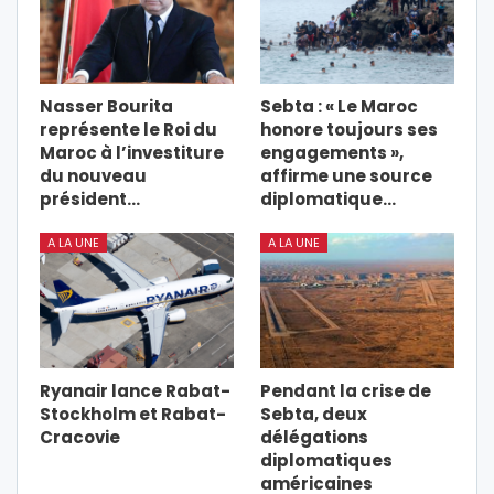
Nasser Bourita
Sebta : « Le Maroc
représente le Roi du
honore toujours ses
Maroc à l’investiture
engagements »,
du nouveau
affirme une source
président…
diplomatique…
A LA UNE
A LA UNE
Ryanair lance Rabat-
Pendant la crise de
Stockholm et Rabat-
Sebta, deux
Cracovie
délégations
diplomatiques
américaines