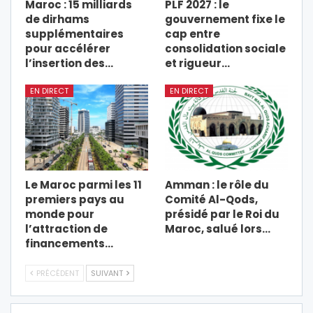
Maroc : 15 milliards
PLF 2027 : le
de dirhams
gouvernement fixe le
supplémentaires
cap entre
pour accélérer
consolidation sociale
l’insertion des…
et rigueur…
EN DIRECT
EN DIRECT
Le Maroc parmi les 11
Amman : le rôle du
premiers pays au
Comité Al-Qods,
monde pour
présidé par le Roi du
l’attraction de
Maroc, salué lors…
financements…
PRÉCÉDENT
SUIVANT