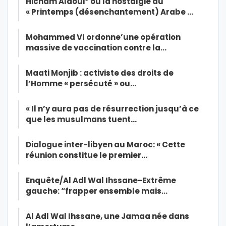
Hicham Alaoui* ou la nostalgie du
« Printemps (désenchantement) Arabe …
Mohammed VI ordonne’une opération
massive de vaccination contre la…
Maati Monjib : activiste des droits de
l’Homme « persécuté » ou…
« Il n’y aura pas de résurrection jusqu’à ce
que les musulmans tuent…
Dialogue inter-libyen au Maroc: « Cette
réunion constitue le premier…
Enquête/Al Adl Wal Ihssane-Extrême
gauche: “frapper ensemble mais…
Al Adl Wal Ihssane, une Jamaa née dans