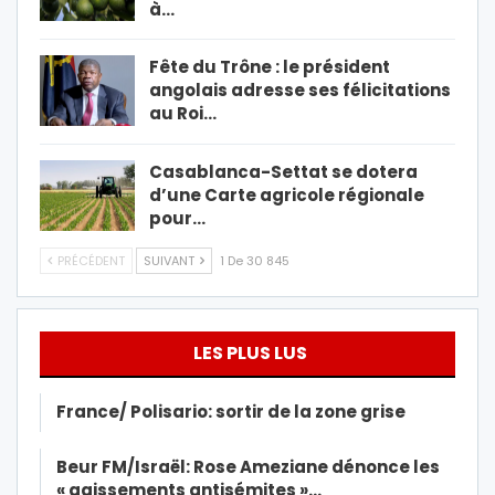
à…
Fête du Trône : le président
angolais adresse ses félicitations
au Roi…
Casablanca-Settat se dotera
d’une Carte agricole régionale
pour…
PRÉCÉDENT
SUIVANT
1 De 30 845
LES PLUS LUS
France/ Polisario: sortir de la zone grise
Beur FM/Israël: Rose Ameziane dénonce les
« agissements antisémites »…