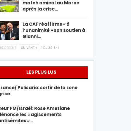
match amical au Maroc
après la crise…
La CAF réaffirme « à
l’unanimité » son soutien à
Gianni…
RÉCÉDENT
SUIVANT
1 De 30 841
LES PLUS LUS
France/ Polisario: sortir de la zone
grise
Beur FM/Israël: Rose Ameziane
dénonce les « agissements
antisémites »…