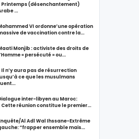
« Printemps (désenchantement)
Arabe …
Mohammed VI ordonne’une opération
massive de vaccination contre la…
Maati Monjib : activiste des droits de
l’Homme « persécuté » ou…
« Il n’y aura pas de résurrection
jusqu’à ce que les musulmans
tuent…
Dialogue inter-libyen au Maroc:
« Cette réunion constitue le premier…
Enquête/Al Adl Wal Ihssane-Extrême
gauche: “frapper ensemble mais…