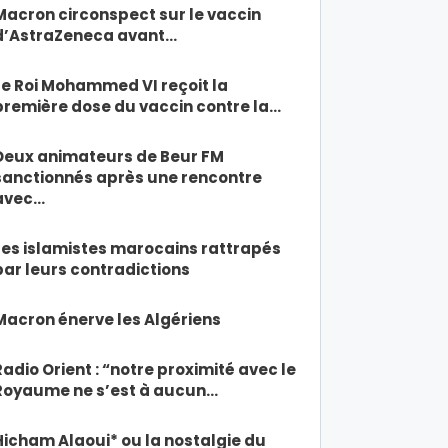
Macron circonspect sur le vaccin
d’AstraZeneca avant…
Le Roi Mohammed VI reçoit la
première dose du vaccin contre la…
Deux animateurs de Beur FM
sanctionnés après une rencontre
avec…
Les islamistes marocains rattrapés
par leurs contradictions
Macron énerve les Algériens
Radio Orient : “notre proximité avec le
Royaume ne s’est à aucun…
Hicham Alaoui* ou la nostalgie du