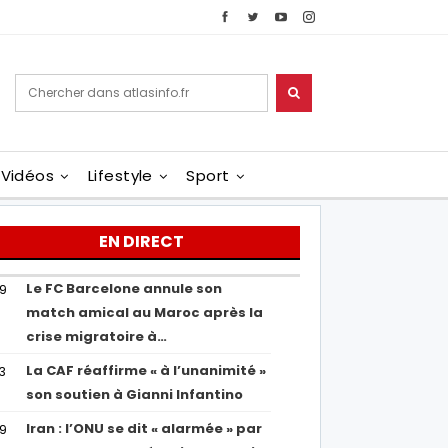
Vidéos
Lifestyle
Sport
EN DIRECT
Le FC Barcelone annule son
19
match amical au Maroc après la
crise migratoire à…
La CAF réaffirme « à l’unanimité »
13
son soutien à Gianni Infantino
Iran : l’ONU se dit « alarmée » par
29