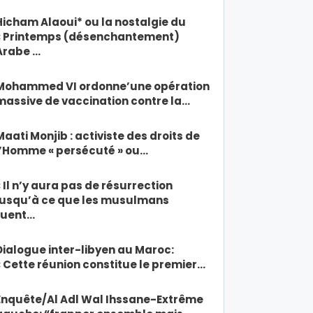
Hicham Alaoui* ou la nostalgie du
« Printemps (désenchantement)
Arabe …
Mohammed VI ordonne’une opération
massive de vaccination contre la…
Maati Monjib : activiste des droits de
l’Homme « persécuté » ou…
« Il n’y aura pas de résurrection
jusqu’à ce que les musulmans
tuent…
Dialogue inter-libyen au Maroc:
« Cette réunion constitue le premier…
Enquête/Al Adl Wal Ihssane-Extrême