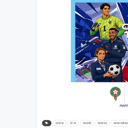
arkia
El Al
Israël
Maroc
Marrake