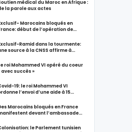
Soutien médical du Maroc en Afrique :
de la parole aux actes
Exclusif- Marocains bloqués en
France: début de l’opération de…
Exclusif-Ramid dans la tourmente:
une source à la CNSS affirme à…
Le roi Mohammed VI opéré du coeur
« avec succès »
Covid-19: le roi Mohammed VI
ordonne l’envoi d’une aide à 15…
Des Marocains bloqués en France
manifestent devant l’ambassade…
Colonisation: le Parlement tunisien