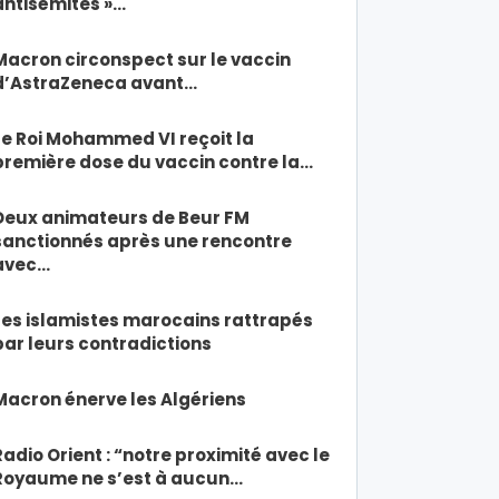
antisémites »…
Macron circonspect sur le vaccin
d’AstraZeneca avant…
Le Roi Mohammed VI reçoit la
première dose du vaccin contre la…
Deux animateurs de Beur FM
sanctionnés après une rencontre
avec…
Les islamistes marocains rattrapés
par leurs contradictions
Macron énerve les Algériens
Radio Orient : “notre proximité avec le
Royaume ne s’est à aucun…