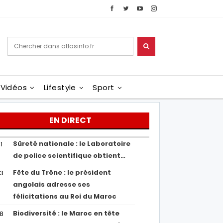
Vidéos
Lifestyle
Sport
EN DIRECT
Sûreté nationale : le Laboratoire
1
de police scientifique obtient…
Fête du Trône : le président
43
angolais adresse ses
félicitations au Roi du Maroc
Biodiversité : le Maroc en tête
38