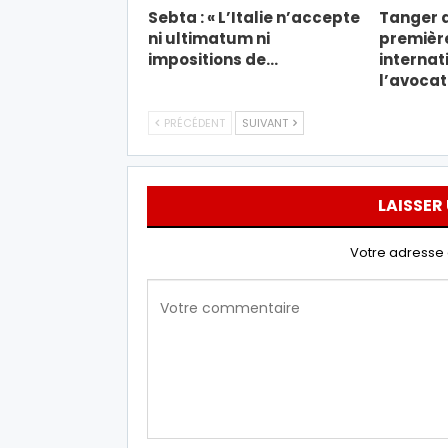
Sebta : « L’Italie n’accepte
Tanger a
ni ultimatum ni
premièr
impositions de…
internat
l’avoca
PRÉCÉDENT
SUIVANT
LAISSER
Votre adresse 