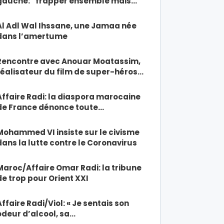
gauche: “frapper ensemble mais…
Al Adl Wal Ihssane, une Jamaa née
dans l’amertume
Rencontre avec Anouar Moatassim,
réalisateur du film de super-héros…
Affaire Radi: la diaspora marocaine
de France dénonce toute…
Mohammed VI insiste sur le civisme
dans la lutte contre le Coronavirus
Maroc/Affaire Omar Radi: la tribune
de trop pour Orient XXI
Affaire Radi/Viol: « Je sentais son
odeur d’alcool, sa…