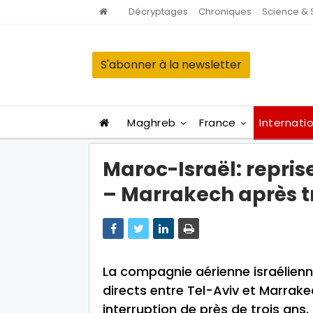
Décryptages
Chroniques
Science & 
S'abonner à la newsletter
Maghreb
France
Internati
Maroc-Israël: reprise
– Marrakech après t
La compagnie aérienne israélienn
directs entre Tel-Aviv et Marrake
interruption de près de trois ans