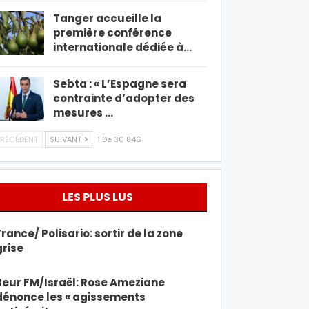
Tanger accueille la
première conférence
internationale dédiée à…
Sebta : « L’Espagne sera
contrainte d’adopter des
mesures …
RÉCÉDENT
SUIVANT
1 De 30 846
LES PLUS LUS
France/ Polisario: sortir de la zone
grise
Beur FM/Israël: Rose Ameziane
dénonce les « agissements