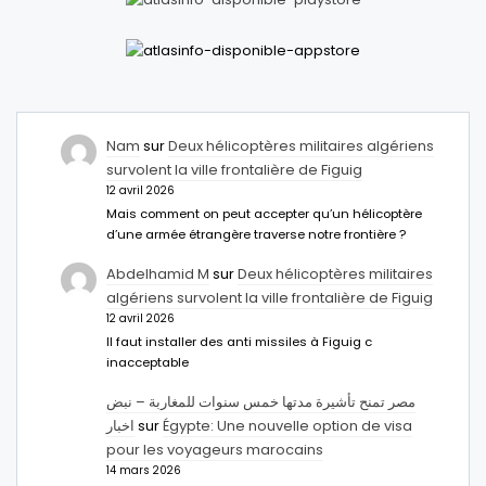
Nam
sur
Deux hélicoptères militaires algériens
survolent la ville frontalière de Figuig
12 avril 2026
Mais comment on peut accepter qu’un hélicoptère
d’une armée étrangère traverse notre frontière ?
Abdelhamid M
sur
Deux hélicoptères militaires
algériens survolent la ville frontalière de Figuig
12 avril 2026
Il faut installer des anti missiles à Figuig c
inacceptable
مصر تمنح تأشيرة مدتها خمس سنوات للمغاربة – نبض
اخبار
sur
Égypte: Une nouvelle option de visa
pour les voyageurs marocains
14 mars 2026