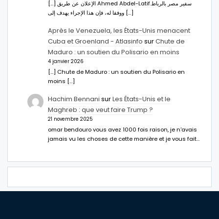
[…] الإعلان عن طريق Ahmed Abdel-Latifسفير مصر بالرباط.
ووفقا له، فإن هذا الإجراء يهدف إلى […]
Après le Venezuela, les États-Unis menacent
Cuba et Groenland - Atlasinfo
sur
Chute de
Maduro : un soutien du Polisario en moins
4 janvier 2026
[…] Chute de Maduro : un soutien du Polisario en
moins […]
Hachim Bennani
sur
Les États-Unis et le
Maghreb : que veut faire Trump ?
21 novembre 2025
omar bendouro vous avez 1000 fois raison, je n'avais
jamais vu les choses de cette manière et je vous fait…