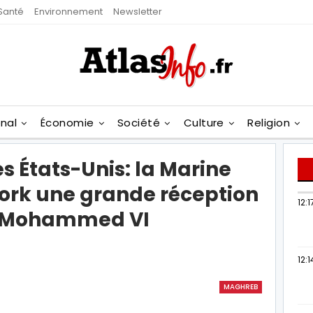
Santé
Environnement
Newsletter
onal
Économie
Société
Culture
Religion
s États-Unis: la Marine
York une grande réception
12:1
te Mohammed VI
12:1
MAGHREB