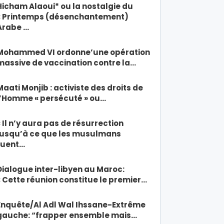
Hicham Alaoui* ou la nostalgie du
« Printemps (désenchantement)
Arabe …
Mohammed VI ordonne’une opération
massive de vaccination contre la…
Maati Monjib : activiste des droits de
l’Homme « persécuté » ou…
« Il n’y aura pas de résurrection
jusqu’à ce que les musulmans
tuent…
Dialogue inter-libyen au Maroc:
« Cette réunion constitue le premier…
Enquête/Al Adl Wal Ihssane-Extrême
gauche: “frapper ensemble mais…