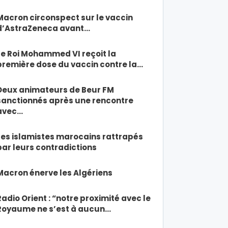
Macron circonspect sur le vaccin
d’AstraZeneca avant…
Le Roi Mohammed VI reçoit la
première dose du vaccin contre la…
Deux animateurs de Beur FM
sanctionnés après une rencontre
avec…
Les islamistes marocains rattrapés
par leurs contradictions
Macron énerve les Algériens
Radio Orient : “notre proximité avec le
Royaume ne s’est à aucun…