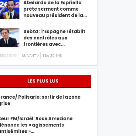
Abelardo de la Espriella
prête serment comme
nouveau président de la…
Sebta : l’Espagne rétablit
des contrôles aux
frontières avec…
RÉCÉDENT
SUIVANT
1 De 30 848
LES PLUS LUS
France/ Polisario: sortir de la zone
grise
Beur FM/Israël: Rose Ameziane
dénonce les « agissements
antisémites »…