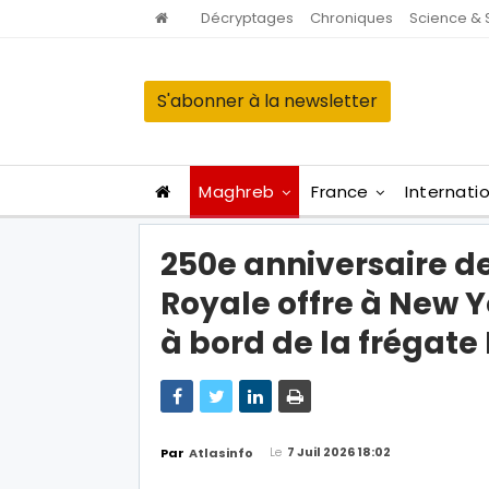
Décryptages
Chroniques
Science & 
S'abonner à la newsletter
Maghreb
France
Internati
250e anniversaire de
Royale offre à New 
à bord de la fréga
Le
7 Juil 2026 18:02
Par
Atlasinfo