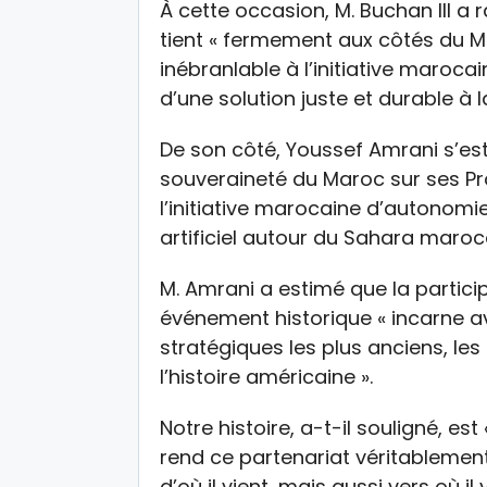
À cette occasion, M. Buchan III a
tient « fermement aux côtés du M
inébranlable à l’initiative maro
d’une solution juste et durable à
De son côté, Youssef Amrani s’est 
souveraineté du Maroc sur ses Pro
l’initiative marocaine d’autonomi
artificiel autour du Sahara maroc
M. Amrani a estimé que la partici
événement historique « incarne av
stratégiques les plus anciens, les
l’histoire américaine ».
Notre histoire, a-t-il souligné, es
rend ce partenariat véritablemen
d’où il vient, mais aussi vers où il v